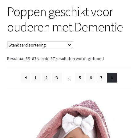
Poppen geschikt voor
Retouren
ouderen met Dementie
Over ons
Resultaat 85–87 van de 87 resultaten wordt getoond
1
2
3
…
5
6
7
8