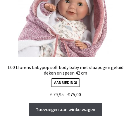
L00 Llorens babypop soft body baby met slaapogen geluid
deken en speen 42 cm
AANBIEDING!
Oorspronkelijke
Huidige
€
79,95
€
75,00
prijs
prijs
was:
is:
Toevoegen aan winkelwagen
€ 79,95.
€ 75,00.