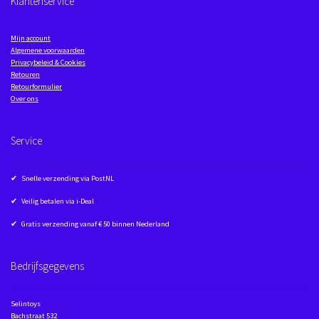
Klantenservice
Mijn account
Algemene voorwaarden
Privacybeleid & Cookies
Retouren
Retourformulier
Over ons
Service
✔ Snelle verzending via PostNL
✔ Veilig betalen via i-Deal
✔ Gratis verzending vanaf € 50 binnen Nederland
Bedrijfsgegevens
Selintoys
Bachstraat 532