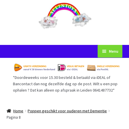
Ga
Ga
Menu
door
naar
naar
de
Startpagina
navigatie
inhoud
*Doordeweeks voor 15.30 besteld & betaald via iDEAL of
Voorwaarden
Bancontact dan nog dezelfde dag op de post. Wilt u een pop
ophalen ? Dat kan alleen op afspraak in Leiden 0641487732*
Mijn Account
Afrekenen
Home
Poppen geschikt voor ouderen met Dementie
Pagina 8
Gastenboek