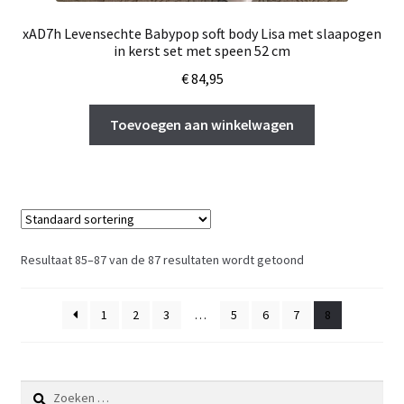
xAD7h Levensechte Babypop soft body Lisa met slaapogen
in kerst set met speen 52 cm
€
84,95
Toevoegen aan winkelwagen
Resultaat 85–87 van de 87 resultaten wordt getoond
1
2
3
…
5
6
7
8
Zoeken