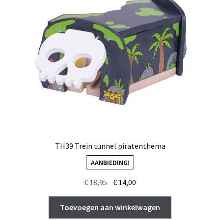
TH39 Trein tunnel piratenthema
AANBIEDING!
Oorspronkelijke
Huidige
€
18,95
€
14,00
prijs
prijs
was:
is:
Toevoegen aan winkelwagen
€ 18,95.
€ 14,00.