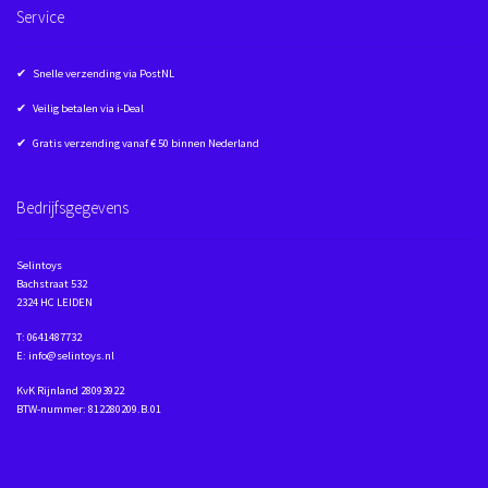
Service
✔ Snelle verzending via PostNL
✔ Veilig betalen via i-Deal
✔ Gratis verzending vanaf € 50 binnen Nederland
Bedrijfsgegevens
Selintoys
Bachstraat 532
2324 HC LEIDEN
T: 0641487732
E: info@selintoys.nl
KvK Rijnland 28093922
BTW-nummer: 812280209.B.01