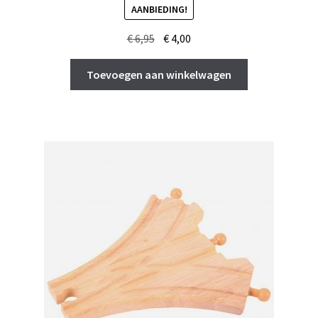
AANBIEDING!
Oorspronkelijke
Huidige
€
6,95
€
4,00
prijs
prijs
was:
is:
Toevoegen aan winkelwagen
€ 6,95.
€ 4,00.