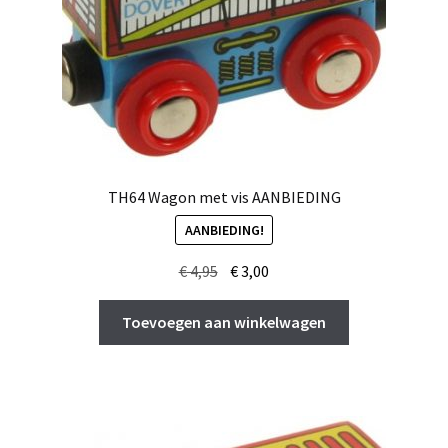
TH64 Wagon met vis AANBIEDING
AANBIEDING!
Oorspronkelijke
Huidige
€
4,95
€
3,00
prijs
prijs
was:
is:
Toevoegen aan winkelwagen
€ 4,95.
€ 3,00.