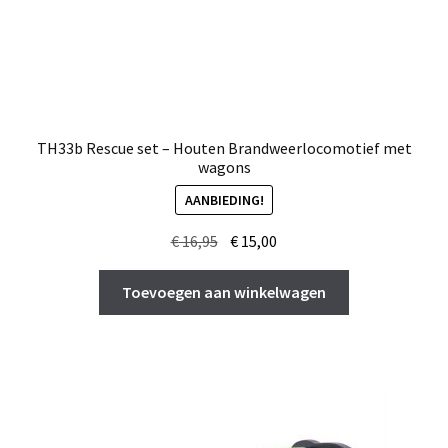
TH33b Rescue set – Houten Brandweerlocomotief met
wagons
AANBIEDING!
Oorspronkelijke
Huidige
€
16,95
€
15,00
prijs
prijs
was:
is:
Toevoegen aan winkelwagen
€ 16,95.
€ 15,00.