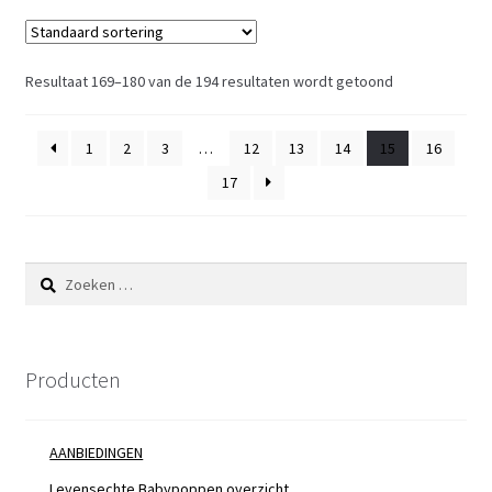
Resultaat 169–180 van de 194 resultaten wordt getoond
1
2
3
…
12
13
14
15
16
17
Zoeken
naar:
Producten
AANBIEDINGEN
Levensechte Babypoppen overzicht