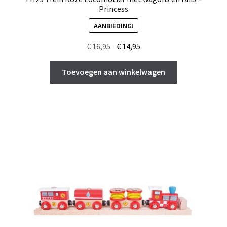
Princess
AANBIEDING!
Oorspronkelijke
Huidige
€
16,95
€
14,95
prijs
prijs
was:
is:
Toevoegen aan winkelwagen
€ 16,95.
€ 14,95.