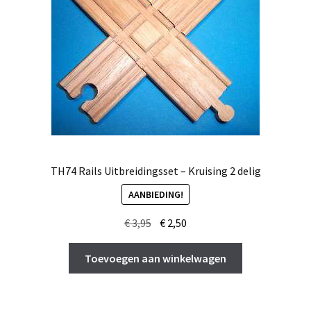
TH74 Rails Uitbreidingsset – Kruising 2 delig
AANBIEDING!
Oorspronkelijke
Huidige
€
3,95
€
2,50
prijs
prijs
was:
is:
Toevoegen aan winkelwagen
€ 3,95.
€ 2,50.