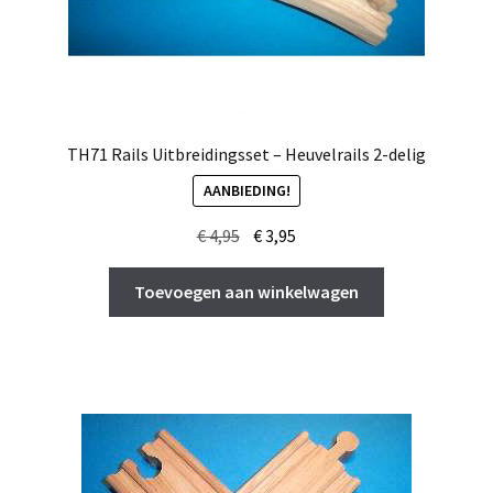
TH71 Rails Uitbreidingsset – Heuvelrails 2-delig
AANBIEDING!
Oorspronkelijke
Huidige
€
4,95
€
3,95
prijs
prijs
was:
is:
Toevoegen aan winkelwagen
€ 4,95.
€ 3,95.