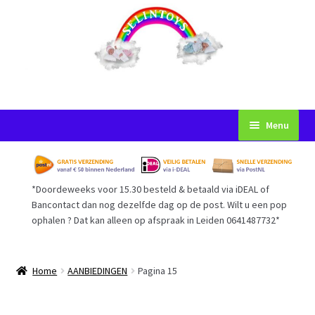
Ga
Ga
Menu
door
naar
naar
de
Startpagina
navigatie
inhoud
*Doordeweeks voor 15.30 besteld & betaald via iDEAL of
Voorwaarden
Bancontact dan nog dezelfde dag op de post. Wilt u een pop
ophalen ? Dat kan alleen op afspraak in Leiden 0641487732*
Mijn Account
Afrekenen
Home
AANBIEDINGEN
Pagina 15
Gastenboek