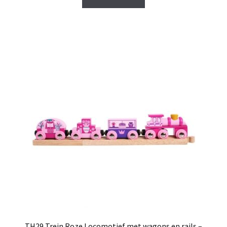
€ 6,95.
€ 5,95.
TH29 Trein Roze Locomotief met wagons en rails –