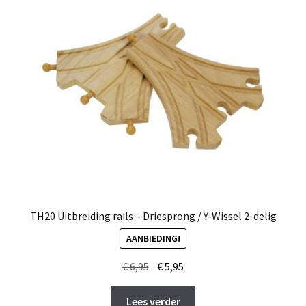
TH20 Uitbreiding rails – Driesprong / Y-Wissel 2-delig
AANBIEDING!
Oorspronkelijke
Huidige
€
6,95
€
5,95
prijs
prijs
was:
is:
Lees verder