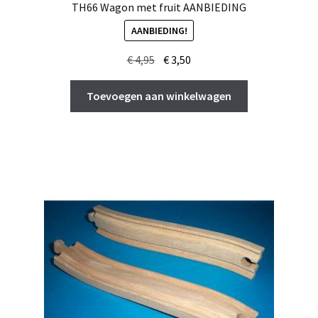
TH66 Wagon met fruit AANBIEDING
AANBIEDING!
Oorspronkelijke
Huidige
€
4,95
€
3,50
prijs
prijs
was:
is:
Toevoegen aan winkelwagen
€ 4,95.
€ 3,50.