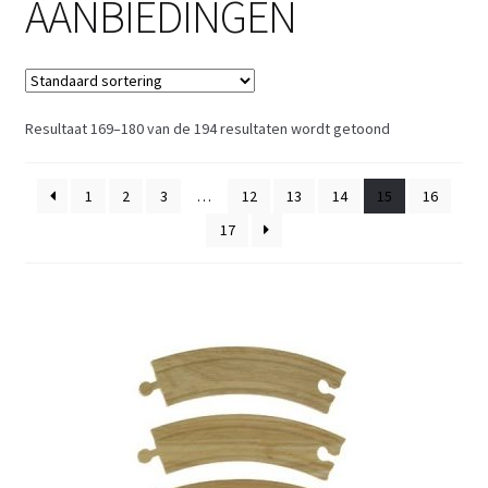
AANBIEDINGEN
Retouren
Over ons
Resultaat 169–180 van de 194 resultaten wordt getoond
1
2
3
…
12
13
14
15
16
17