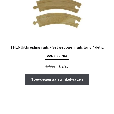
TH16 Uitbreiding rails – Set gebogen rails lang 4 delig
AANBIEDING!
Oorspronkelijke
Huidige
€
4,95
€
3,95
prijs
prijs
was:
is:
Toevoegen aan winkelwagen
€ 4,95.
€ 3,95.