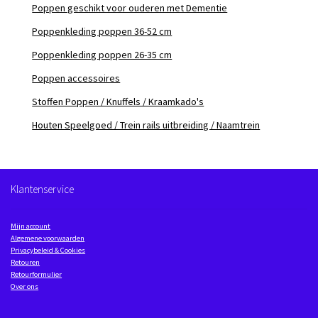
Poppen geschikt voor ouderen met Dementie
Poppenkleding poppen 36-52 cm
Poppenkleding poppen 26-35 cm
Poppen accessoires
Stoffen Poppen / Knuffels / Kraamkado's
Houten Speelgoed / Trein rails uitbreiding / Naamtrein
Klantenservice
Mijn account
Algemene voorwaarden
Privacybeleid & Cookies
Retouren
Retourformulier
Over ons