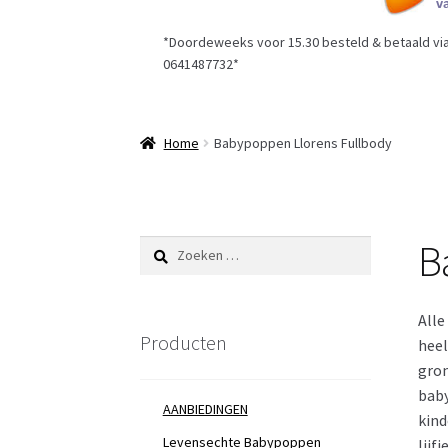
*Doordeweeks voor 15.30 besteld & betaald via 
0641487732*
Home
Babypoppen Llorens Fullbody
B
Zoeken
naar:
Alle
Producten
heel
gron
baby
AANBIEDINGEN
kind
Levensechte Babypoppen
lijf