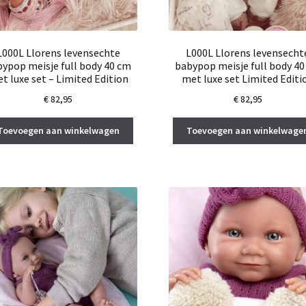
L000L Llorens levensechte
L000L Llorens levensecht
ypop meisje full body 40 cm
babypop meisje full body 4
t luxe set – Limited Edition
met luxe set Limited Editi
€
82,95
€
82,95
Toevoegen aan winkelwagen
Toevoegen aan winkelwage