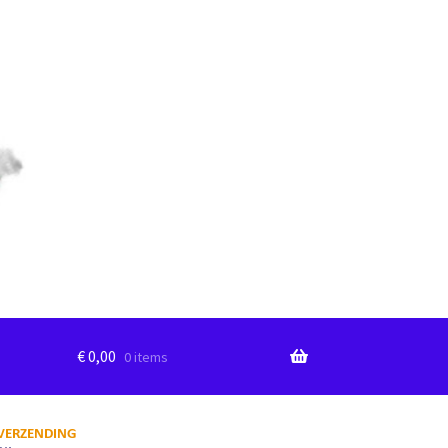
€
0,00
0 items