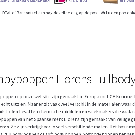
iDEAL of Bancontact dan nog dezelfde dag op de post. Wilt u een pop ophal
abypoppen Llorens Fullbod
 poppen op onze website zijn gemaakt in Europa met CE Keurmerk. I
 echt uitzien. Maar er zit vaak veel verschil in de materialen waar
dstoffen bevatten chemische middelen en weekmakers die vaak nie
poppen van het Spaanse merk Llorens zijn gemaakt van veilige gr
eren. Ze zijn verkrijgbaar in veel verschillende maten. Het basismat
jes. full body poppen of soft body poppen. Softbody poppen hebben 