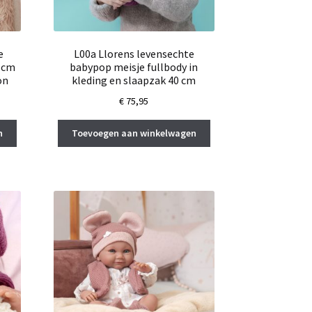
e
L00a Llorens levensechte
0 cm
babypop meisje fullbody in
on
kleding en slaapzak 40 cm
€
75,95
n
Toevoegen aan winkelwagen