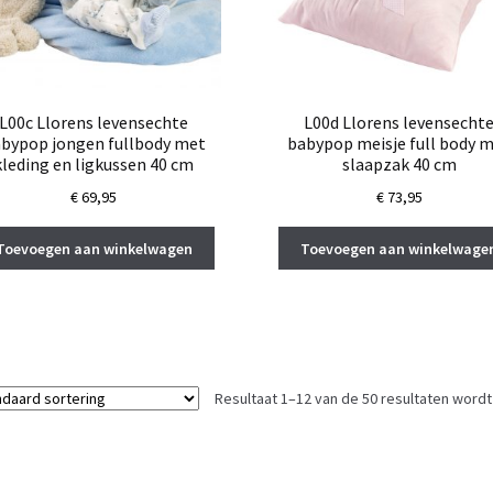
L00c Llorens levensechte
L00d Llorens levensecht
bypop jongen fullbody met
babypop meisje full body 
kleding en ligkussen 40 cm
slaapzak 40 cm
€
69,95
€
73,95
Toevoegen aan winkelwagen
Toevoegen aan winkelwage
Resultaat 1–12 van de 50 resultaten word