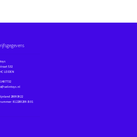
rijfsgegevens
toys
traat 532
 HC LEIDEN
41487732
fo@selintoys.nl
Rijnland 28093922
nummer: 812280209.B.01