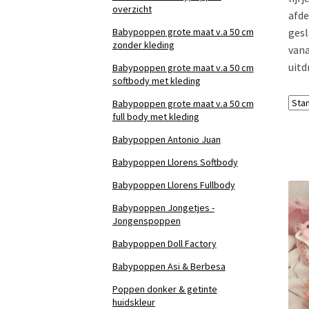
overzicht
afde
Babypoppen grote maat v.a 50 cm
gesl
zonder kleding
vana
uitd
Babypoppen grote maat v.a 50 cm
softbody met kleding
Babypoppen grote maat v.a 50 cm
full body met kleding
Babypoppen Antonio Juan
Babypoppen Llorens Softbody
Babypoppen Llorens Fullbody
Babypoppen Jongetjes -
Jongenspoppen
Babypoppen Doll Factory
Babypoppen Asi & Berbesa
Poppen donker & getinte
huidskleur