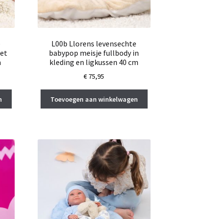
e
L00b Llorens levensechte
et
babypop meisje fullbody in
m
kleding en ligkussen 40 cm
€
75,95
n
Toevoegen aan winkelwagen