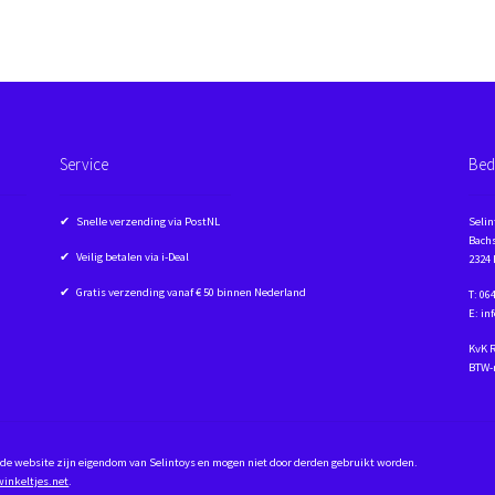
Service
Bed
✔ Snelle verzending via PostNL
Selin
Bachs
✔ Veilig betalen via i-Deal
2324
✔ Gratis verzending vanaf € 50 binnen Nederland
T: 06
E: in
KvK 
BTW-
op de website zijn eigendom van Selintoys en mogen niet door derden gebruikt worden.
winkeltjes.net
.