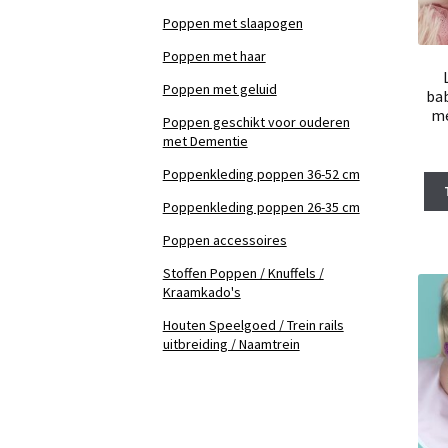
Poppen met slaapogen
Poppen met haar
Poppen met geluid
bab
me
Poppen geschikt voor ouderen
met Dementie
Poppenkleding poppen 36-52 cm
Poppenkleding poppen 26-35 cm
Poppen accessoires
Stoffen Poppen / Knuffels /
Kraamkado's
Houten Speelgoed / Trein rails
uitbreiding / Naamtrein