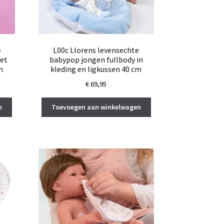
e
L00c Llorens levensechte
et
babypop jongen fullbody in
m
kleding en ligkussen 40 cm
€
69,95
n
Toevoegen aan winkelwagen