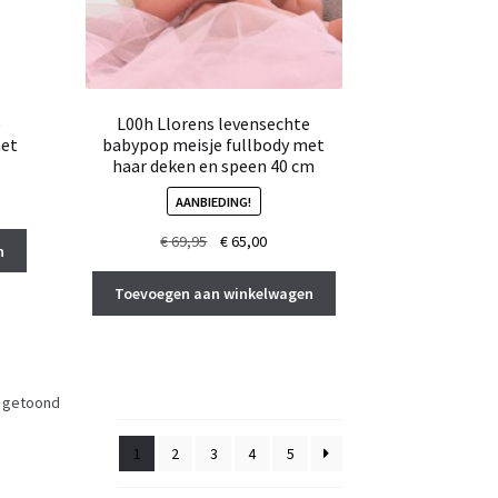
e
L00h Llorens levensechte
met
babypop meisje fullbody met
haar deken en speen 40 cm
AANBIEDING!
Oorspronkelijke
Huidige
€
69,95
€
65,00
n
prijs
prijs
was:
is:
Toevoegen aan winkelwagen
€ 69,95.
€ 65,00.
t getoond
1
2
3
4
5