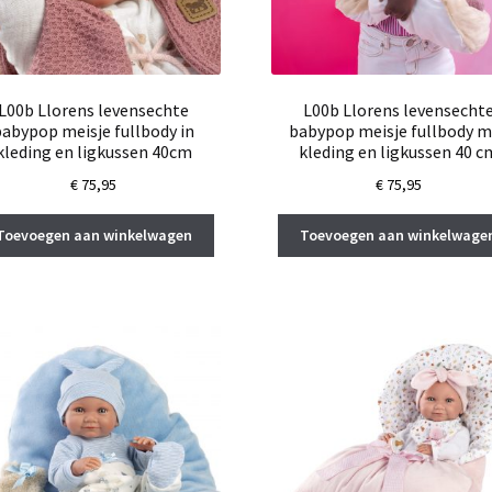
L00b Llorens levensechte
L00b Llorens levensecht
babypop meisje fullbody in
babypop meisje fullbody m
kleding en ligkussen 40cm
kleding en ligkussen 40 c
€
75,95
€
75,95
Toevoegen aan winkelwagen
Toevoegen aan winkelwage