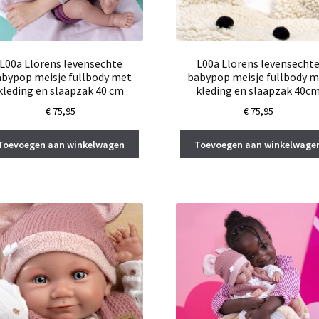
L00a Llorens levensechte
L00a Llorens levensecht
abypop meisje fullbody met
babypop meisje fullbody m
kleding en slaapzak 40 cm
kleding en slaapzak 40c
€
75,95
€
75,95
Toevoegen aan winkelwagen
Toevoegen aan winkelwage