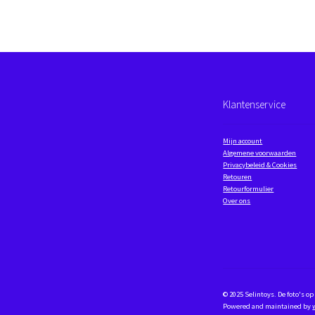
Klantenservice
Mijn account
Algemene voorwaarden
Privacybeleid & Cookies
Retouren
Retourformulier
Over ons
© 2025 Selintoys. De foto's 
Powered and maintained by