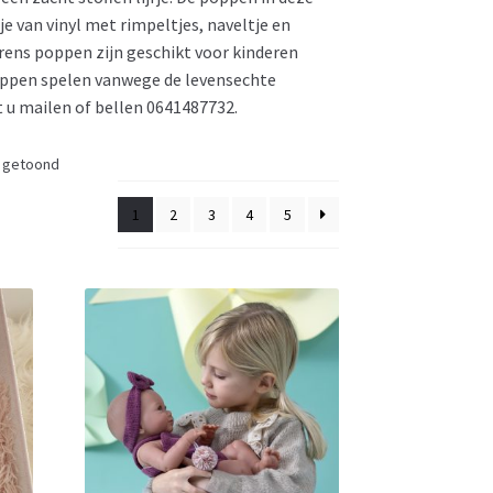
je van vinyl met rimpeltjes, naveltje en
lorens poppen zijn geschikt voor kinderen
poppen spelen vanwege de levensechte
t u mailen of bellen 0641487732.
t getoond
1
2
3
4
5