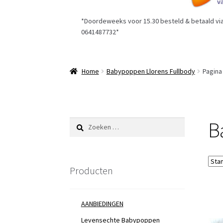
*Doordeweeks voor 15.30 besteld & betaald via 
0641487732*
Home
Babypoppen Llorens Fullbody
Pagina
B
Zoeken
naar:
Producten
AANBIEDINGEN
Levensechte Babypoppen