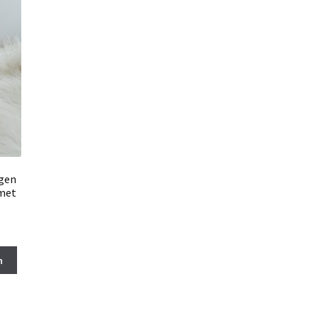
ngen
 met
n