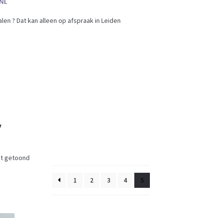
en ? Dat kan alleen op afspraak in Leiden
y
dt getoond
1
2
3
4
5