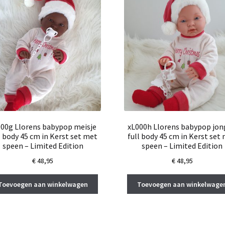
000g Llorens babypop meisje
xL000h Llorens babypop jo
l body 45 cm in Kerst set met
full body 45 cm in Kerst set
speen – Limited Edition
speen – Limited Edition
€
48,95
€
48,95
Toevoegen aan winkelwagen
Toevoegen aan winkelwage