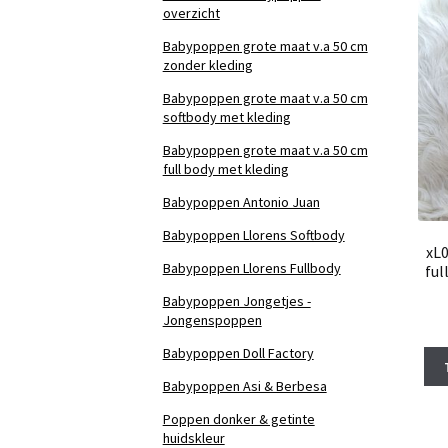
overzicht
Babypoppen grote maat v.a 50 cm
zonder kleding
Babypoppen grote maat v.a 50 cm
softbody met kleding
Babypoppen grote maat v.a 50 cm
full body met kleding
Babypoppen Antonio Juan
Babypoppen Llorens Softbody
xL
Babypoppen Llorens Fullbody
ful
Babypoppen Jongetjes -
Jongenspoppen
Babypoppen Doll Factory
Babypoppen Asi & Berbesa
Poppen donker & getinte
huidskleur