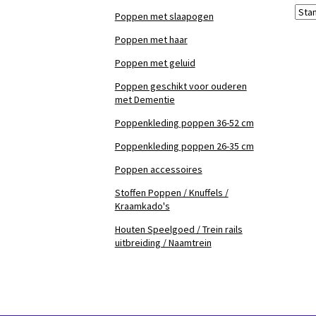
Poppen met slaapogen
Poppen met haar
Poppen met geluid
Poppen geschikt voor ouderen
met Dementie
Poppenkleding poppen 36-52 cm
Poppenkleding poppen 26-35 cm
Poppen accessoires
Stoffen Poppen / Knuffels /
Kraamkado's
Houten Speelgoed / Trein rails
uitbreiding / Naamtrein