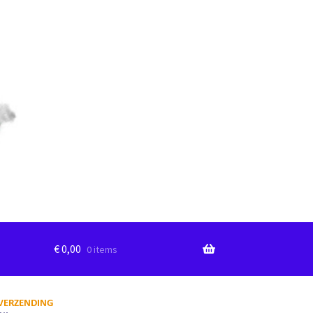
€
0,00
0 items