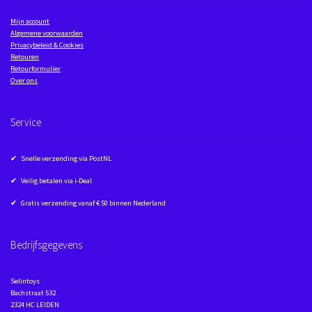
Mijn account
Algemene voorwaarden
Privacybeleid & Cookies
Retouren
Retourformulier
Over ons
Service
✔ Snelle verzending via PostNL
✔ Veilig betalen via i-Deal
✔ Gratis verzending vanaf € 50 binnen Nederland
Bedrijfsgegevens
Selintoys
Bachstraat 532
2324 HC LEIDEN