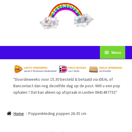
Ga
Ga
Menu
door
naar
naar
de
Startpagina
navigatie
inhoud
*Doordeweeks voor 15.30 besteld & betaald via iDEAL of
Voorwaarden
Bancontact dan nog dezelfde dag op de post. Wilt u een pop
ophalen ? Dat kan alleen op afspraak in Leiden 0641487732*
Mijn Account
Afrekenen
Home
Poppenkleding poppen 26-35 cm
Gastenboek