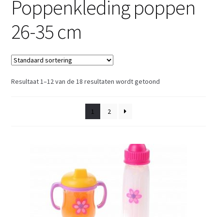
Poppenkleding poppen
Retouren
26-35 cm
Over ons
Resultaat 1–12 van de 18 resultaten wordt getoond
1
2