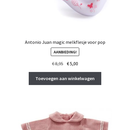
Antonio Juan magic melkflesje voor pop
AANBIEDING!
Oorspronkelijke
Huidige
€
8,95
€
5,00
prijs
prijs
was:
is:
Toevoegen aan winkelwagen
€ 8,95.
€ 5,00.