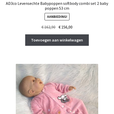
AD3co Levensechte Babypoppen softbody combi set 2 baby
poppen 53 cm
AANBIEDING!
Oorspronkelijke
Huidige
€
162,90
€
156,00
prijs
prijs
was:
is:
Toevoegen aan winkelwagen
€ 162,90.
€ 156,00.