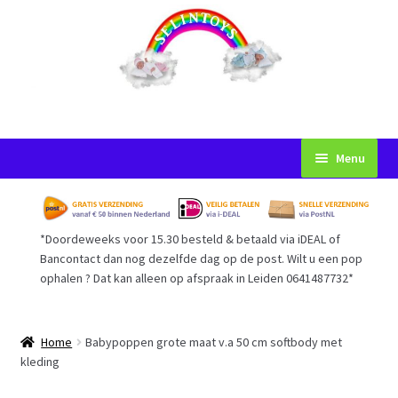
Ga
Ga
Menu
door
naar
naar
de
Startpagina
navigatie
inhoud
*Doordeweeks voor 15.30 besteld & betaald via iDEAL of
Voorwaarden
Bancontact dan nog dezelfde dag op de post. Wilt u een pop
ophalen ? Dat kan alleen op afspraak in Leiden 0641487732*
Mijn Account
Afrekenen
Home
Babypoppen grote maat v.a 50 cm softbody met
kleding
Gastenboek