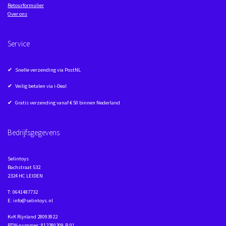
Retourformulier
Over ons
Service
✔ Snelle verzending via PostNL
✔ Veilig betalen via i-Deal
✔ Gratis verzending vanaf € 50 binnen Nederland
Bedrijfsgegevens
Selintoys
Bachstraat 532
2324 HC LEIDEN
T: 0641487732
E: info@selintoys.nl
KvK Rijnland 28093922
BTW-nummer: 812280209.B.01