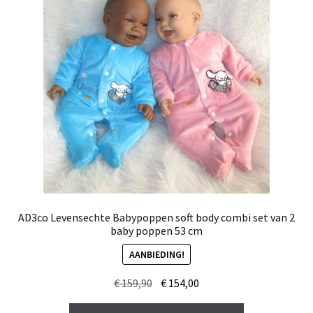
AD3co Levensechte Babypoppen soft body combi set van 2
baby poppen 53 cm
AANBIEDING!
Oorspronkelijke
Huidige
€
159,90
€
154,00
prijs
prijs