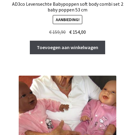
AD3co Levensechte Babypoppen soft body combi set 2
baby poppen 53 cm
AANBIEDING!
Oorspronkelijke
Huidige
€
159,90
€
154,00
prijs
prijs
was:
is:
Toevoegen aan winkelwagen
€ 159,90.
€ 154,00.