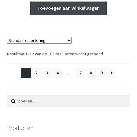
Toevoegen aan winkelwagen
Resultaat 1–12 van de 103 resultaten wordt getoond
1
2
3
4
…
7
8
9
Zoeken
naar:
Producten