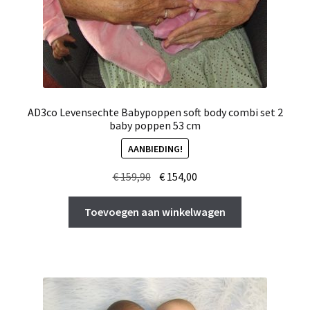
AD3co Levensechte Babypoppen soft body combi set 2
baby poppen 53 cm
AANBIEDING!
Oorspronkelijke
Huidige
€
159,90
€
154,00
prijs
prijs
was:
is:
Toevoegen aan winkelwagen
€ 159,90.
€ 154,00.