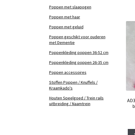
Poppen met slaapogen
Poppen met haar
Poppen met geluid
Poppen geschikt voor ouderen
met Dementie
Poppenkleding poppen 36-52 cm
Poppenkleding poppen 26-35 cm
Poppen accessoires
Stoffen Poppen / Knuffels /
Kraamkado's
Houten Speelgoed / Trein rails
AD3
uitbreiding / Naamtrein
b