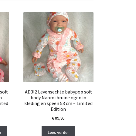
soft
AD3l2 Levensechte babypop soft
n
body Naomi bruine ogen in
ited
kleding en speen 53 cm – Limited
Edition
€
89,95
n
Lees verder