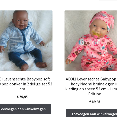
3i Levensechte Babypop soft
AD3l1 Levensechte Babypop 
 pop donker in 2 delige set 53
body Naomi bruine ogen i
cm
kleding en speen 53 cm – Lim
Edition
€
79,95
€
89,95
Toevoegen aan winkelwagen
Toevoegen aan winkelwage