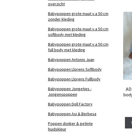
overzicht
Babypoppen grote maat v.a 50 cm
zonder kleding
Babypoppen grote maat v.a 50 cm
softbody met kleding
Babypoppen grote maat v.a 50 cm
full body met kleding
Babypoppen Antonio Juan
Babypoppen Llorens Softbody
Babypoppen Llorens Fullbody
Babypoppen Jongetjes -
AD
Jongenspoppen
body
Babypoppen Doll Factory
Babypoppen Asi & Berbesa
Poppen donker & getinte
huidskleur