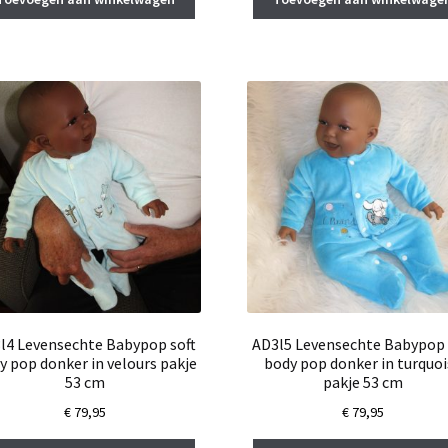
l4 Levensechte Babypop soft
AD3l5 Levensechte Babypop 
y pop donker in velours pakje
body pop donker in turquoi
53 cm
pakje 53 cm
€
79,95
€
79,95