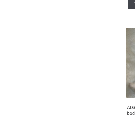
AD3
bod