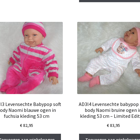
l3 Levensechte Babypop soft
AD3l4 Levensechte babypop 
ody Naomi blauwe ogen in
body Naomi bruine ogen i
fuchsia kleding 53 cm
kleding 53 cm – Limited Edi
€
82,95
€
83,95
Toevoegen aan winkelwagen
Toevoegen aan winkelwage