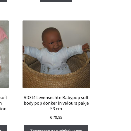
soft
AD3l4 Levensechte Babypop soft
n
body pop donker in velours pakje
tion
53 cm
€
79,95
n
Toevoegen aan winkelwagen