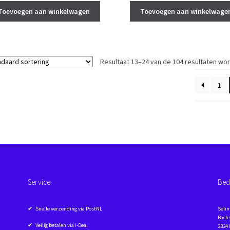
Toevoegen aan winkelwagen
Toevoegen aan winkelwage
Resultaat 13–24 van de 104 resultaten wo
1
Service
Bed
✔ Snelle verzending via PostNL
Selin
Bachs
✔ Veilig betalen via i-Deal
2324