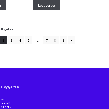
n
Lees verder
rdt getoond
2
3
4
5
…
7
8
9
rijfsgegevens
toys
traat 532
 HC LEIDEN