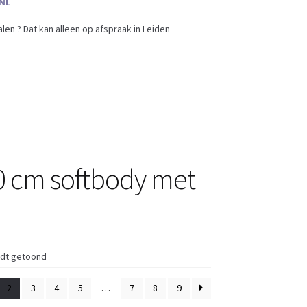
en ? Dat kan alleen op afspraak in Leiden
0 cm softbody met
rdt getoond
2
3
4
5
…
7
8
9