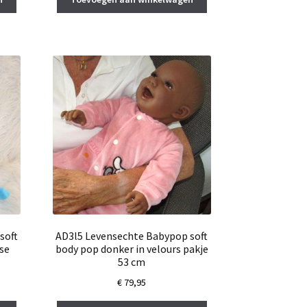
soft
AD3l5 Levensechte Babypop soft
se
body pop donker in velours pakje
53 cm
€
79,95