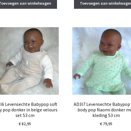
Toevoegen aan winkelwagen
Toevoegen aan winkelwage
l6 Levensechte Babypop soft
AD3l7 Levensechte Babypop 
y pop donker in beige velours
body pop Naomi donker m
set 53 cm
kleding 53 cm
€
82,95
€
79,95