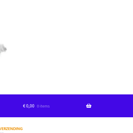
€
0,00
0 items