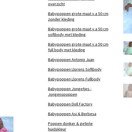
overzicht
Babypoppen grote maat v.a 50 cm
zonder kleding
Babypoppen grote maat v.a 50 cm
softbody met kleding
Babypoppen grote maat v.a 50 cm
full body met kleding
Babypoppen Antonio Juan
Babypoppen Llorens Softbody
Babypoppen Llorens Fullbody
Babypoppen Jongetjes -
Jongenspoppen
Babypoppen Doll Factory
Babypoppen Asi & Berbesa
Poppen donker & getinte
huidskleur