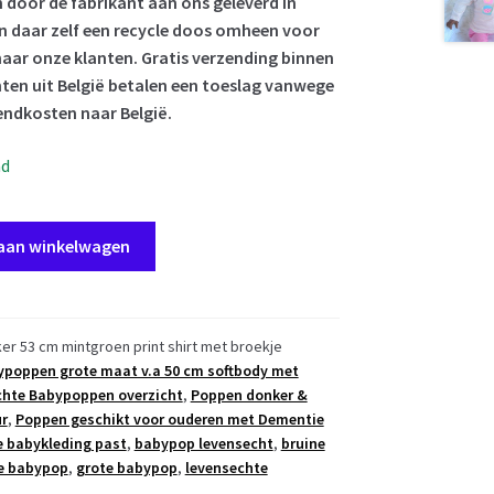
door de fabrikant aan ons geleverd in
en daar zelf een recycle doos omheen voor
aar onze klanten. Gratis verzending binnen
ten uit België betalen een toeslag vanwege
endkosten naar België.
ad
aan winkelwagen
er 53 cm mintgroen print shirt met broekje
poppen grote maat v.a 50 cm softbody met
hte Babypoppen overzicht
,
Poppen donker &
ur
,
Poppen geschikt voor ouderen met Dementie
 babykleding past
,
babypop levensecht
,
bruine
e babypop
,
grote babypop
,
levensechte