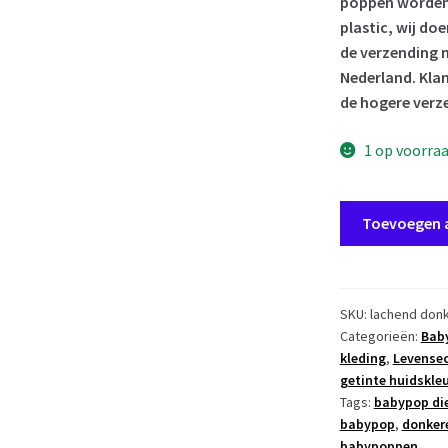
poppen worden 
plastic, wij do
de verzending n
Nederland. Klan
de hogere verz
1 op voorra
AD3l7
Toevoegen 
Levensechte
Babypop
soft
body
SKU:
lachend donk
Categorieën:
Baby
pop
kleding
,
Levensec
Naomi
getinte huidskle
donker
Tags:
babypop die
met
babypop
,
donker
kleding
babypoppen