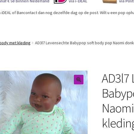
iDEAL of Bancontact dan nog dezelfde dag op de post. Wilt u een pop ophal
body met kleding
AD3l7 Levensechte Babypop soft body pop Naomi donk
AD3l7 
Babypo
Naomi
kledin