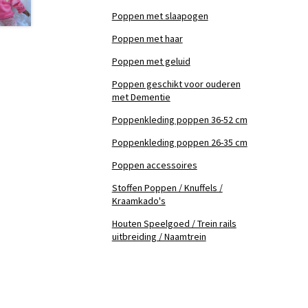
Poppen met slaapogen
Poppen met haar
Poppen met geluid
Poppen geschikt voor ouderen
met Dementie
Poppenkleding poppen 36-52 cm
Poppenkleding poppen 26-35 cm
Poppen accessoires
Stoffen Poppen / Knuffels /
Kraamkado's
Houten Speelgoed / Trein rails
uitbreiding / Naamtrein