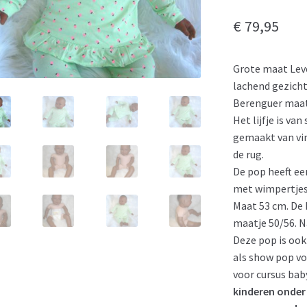
€
79,95
Grote maat Le
lachend gezicht
Berenguer maat
Het lijfje is va
gemaakt van vin
de rug.
De pop heeft ee
met wimpertjes
Maat 53 cm. De
maatje 50/56. N
Deze pop is ook
als show pop vo
voor cursus ba
kinderen onder 