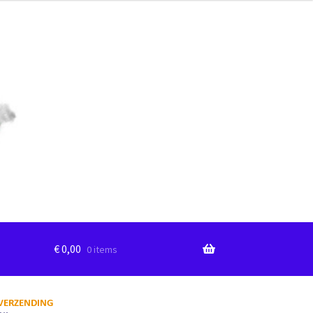
€
0,00
0 items