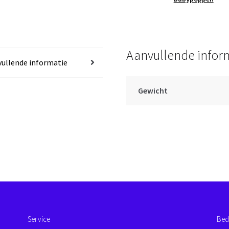
53
cm
aantal
Aanvullende infor
ullende informatie
Gewicht
Service
Bed