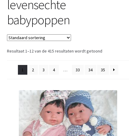
levensechte
Retouren
babypoppen
Over ons
Resultaat 1–12 van de 415 resultaten wordt getoond
1
2
3
4
…
33
34
35