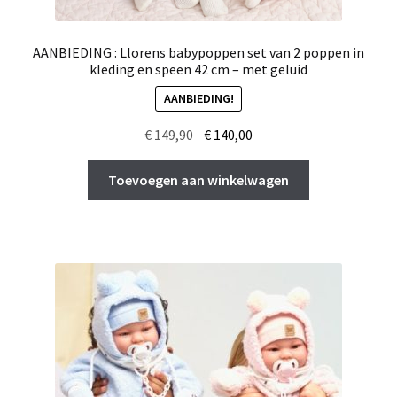
AANBIEDING : Llorens babypoppen set van 2 poppen in
kleding en speen 42 cm – met geluid
AANBIEDING!
Oorspronkelijke
Huidige
€
149,90
€
140,00
prijs
prijs
was:
is:
Toevoegen aan winkelwagen
€ 149,90.
€ 140,00.