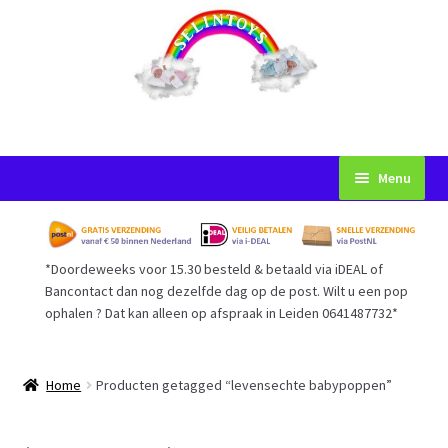
Ga
Ga
Menu
door
naar
naar
de
Startpagina
navigatie
inhoud
*Doordeweeks voor 15.30 besteld & betaald via iDEAL of
Voorwaarden
Bancontact dan nog dezelfde dag op de post. Wilt u een pop
ophalen ? Dat kan alleen op afspraak in Leiden 0641487732*
Mijn Account
Afrekenen
Home
Producten getagged “levensechte babypoppen”
Gastenboek