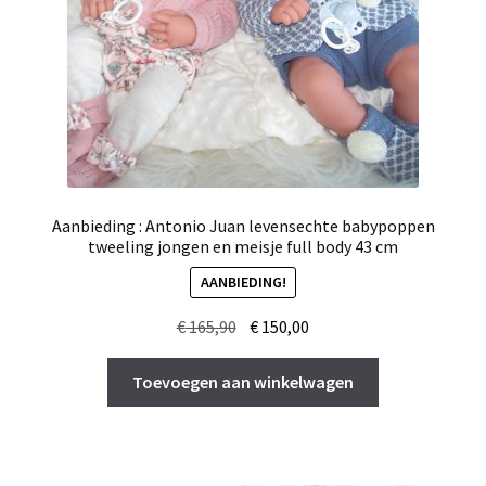
Aanbieding : Antonio Juan levensechte babypoppen
tweeling jongen en meisje full body 43 cm
AANBIEDING!
Oorspronkelijke
Huidige
€
165,90
€
150,00
prijs
prijs
was:
is:
Toevoegen aan winkelwagen
€ 165,90.
€ 150,00.