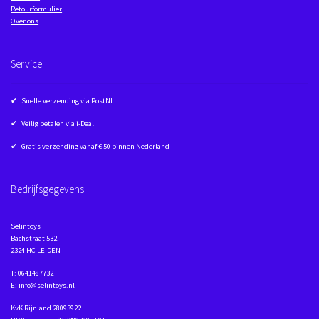
Retourformulier
Over ons
Service
✔ Snelle verzending via PostNL
✔ Veilig betalen via i-Deal
✔ Gratis verzending vanaf € 50 binnen Nederland
Bedrijfsgegevens
Selintoys
Bachstraat 532
2324 HC LEIDEN
T: 0641487732
E: info@selintoys.nl
KvK Rijnland 28093922