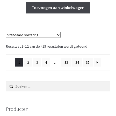
Toevoegen aan winkelwagen
Resultaat 1–12 van de 415 resultaten wordt getoond
1
2
3
4
…
33
34
35
Zoeken
naar:
Producten