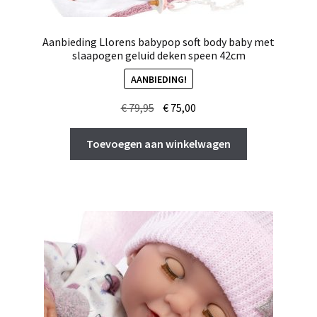
Aanbieding Llorens babypop soft body baby met
slaapogen geluid deken speen 42cm
AANBIEDING!
Oorspronkelijke
Huidige
€
79,95
€
75,00
prijs
prijs
was:
is:
Toevoegen aan winkelwagen
€ 79,95.
€ 75,00.