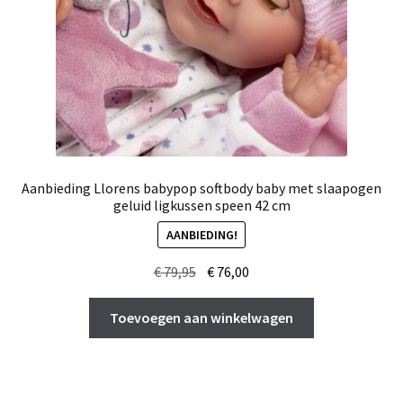
Aanbieding Llorens babypop softbody baby met slaapogen
geluid ligkussen speen 42 cm
AANBIEDING!
Oorspronkelijke
Huidige
€
79,95
€
76,00
prijs
prijs
was:
is:
Toevoegen aan winkelwagen
€ 79,95.
€ 76,00.