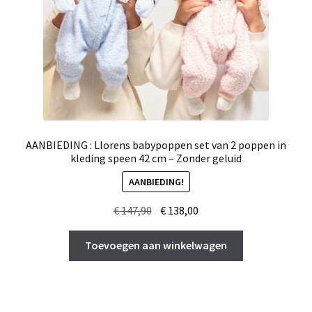
AANBIEDING : Llorens babypoppen set van 2 poppen in
kleding speen 42 cm – Zonder geluid
AANBIEDING!
Oorspronkelijke
Huidige
€
147,90
€
138,00
prijs
prijs
was:
is:
Toevoegen aan winkelwagen
€ 147,90.
€ 138,00.