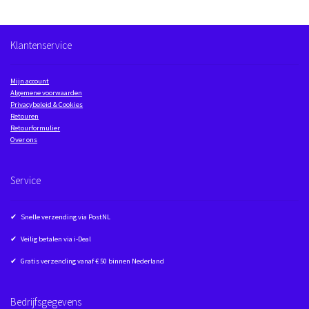
Klantenservice
Mijn account
Algemene voorwaarden
Privacybeleid & Cookies
Retouren
Retourformulier
Over ons
Service
✔ Snelle verzending via PostNL
✔ Veilig betalen via i-Deal
✔ Gratis verzending vanaf € 50 binnen Nederland
Bedrijfsgegevens