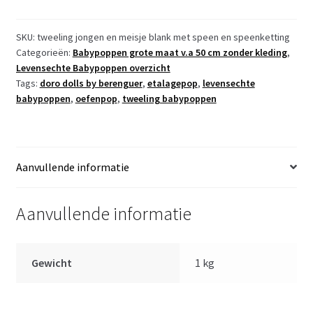
Babypop
Newborn
Tweeling
SKU:
tweeling jongen en meisje blank met speen en speenketting
Categorieën:
Babypoppen grote maat v.a 50 cm zonder kleding
,
Meisje
Levensechte Babypoppen overzicht
en
Tags:
doro dolls by berenguer
,
etalagepop
,
levensechte
Jongen
babypoppen
,
oefenpop
,
tweeling babypoppen
inclusief
speen
52
cm
Aanvullende informatie
aantal
Aanvullende informatie
Gewicht
1 kg