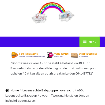
Ga
Ga
Menu
door
naar
naar
de
Startpagina
navigatie
inhoud
*Doordeweeks voor 15.30 besteld & betaald via iDEAL of
Voorwaarden
Bancontact dan nog dezelfde dag op de post. Wilt u een pop
ophalen ? Dat kan alleen op afspraak in Leiden 0641487732*
Mijn Account
Afrekenen
Home
Levensechte Babypoppen overzicht
AD0c
Levensechte Babypop Newborn Tweeling Meisje en Jongen
inclusief speen 52 cm
Gastenboek