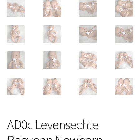
AD0c Levensechte
Babypop Newborn