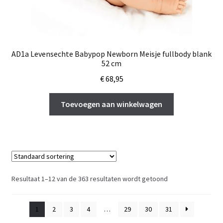
AD1a Levensechte Babypop Newborn Meisje fullbody blank
52 cm
€
68,95
Toevoegen aan winkelwagen
Resultaat 1–12 van de 363 resultaten wordt getoond
1
2
3
4
…
29
30
31