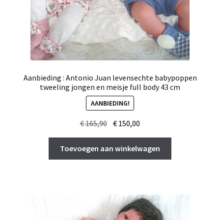
Aanbieding : Antonio Juan levensechte babypoppen
tweeling jongen en meisje full body 43 cm
AANBIEDING!
Oorspronkelijke
Huidige
€
165,90
€
150,00
prijs
prijs
was:
is:
Toevoegen aan winkelwagen
€ 165,90.
€ 150,00.