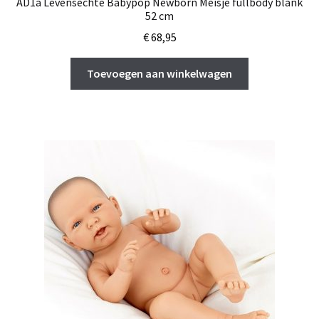
AD1a Levensechte Babypop Newborn Meisje fullbody blank
52 cm
€
68,95
Toevoegen aan winkelwagen