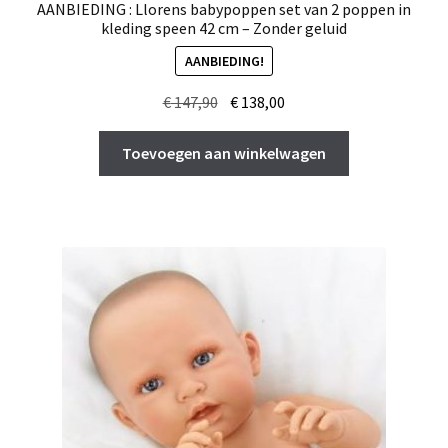
AANBIEDING : Llorens babypoppen set van 2 poppen in
kleding speen 42 cm – Zonder geluid
AANBIEDING!
Oorspronkelijke
Huidige
€
147,90
€
138,00
prijs
prijs
was:
is:
Toevoegen aan winkelwagen
€ 147,90.
€ 138,00.