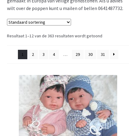
gemaakt in Europa van veilige grondstoffen. Als u advies
wilt over de poppen kunt u mailen of bellen 0641487732.
Resultaat 1–12 van de 363 resultaten wordt getoond
1
2
3
4
…
29
30
31