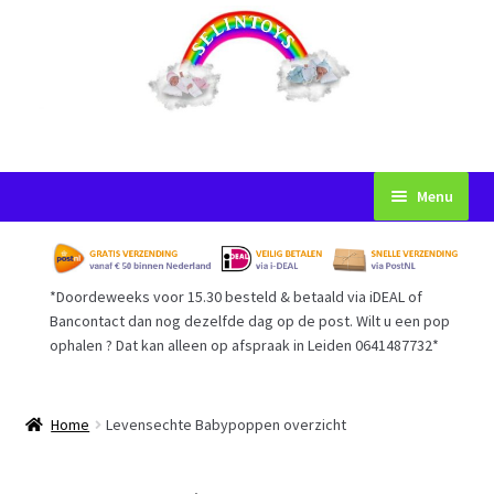
Ga
Ga
Menu
door
naar
naar
de
Startpagina
navigatie
inhoud
*Doordeweeks voor 15.30 besteld & betaald via iDEAL of
Voorwaarden
Bancontact dan nog dezelfde dag op de post. Wilt u een pop
ophalen ? Dat kan alleen op afspraak in Leiden 0641487732*
Mijn Account
Afrekenen
Home
Levensechte Babypoppen overzicht
Gastenboek