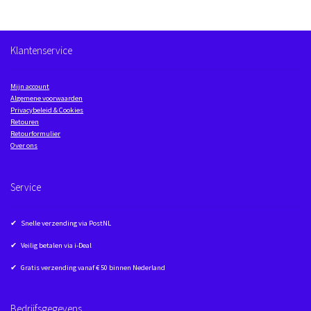
Klantenservice
Mijn account
Algemene voorwaarden
Privacybeleid & Cookies
Retouren
Retourformulier
Over ons
Service
✔ Snelle verzending via PostNL
✔ Veilig betalen via i-Deal
✔ Gratis verzending vanaf € 50 binnen Nederland
Bedrijfsgegevens