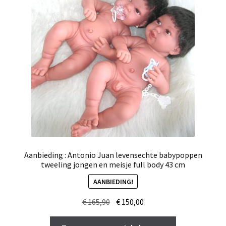
Aanbieding : Antonio Juan levensechte babypoppen
tweeling jongen en meisje full body 43 cm
AANBIEDING!
Oorspronkelijke
Huidige
€
165,90
€
150,00
prijs
prijs