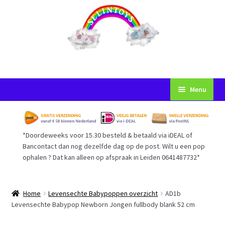
Ga
Ga
Menu
door
naar
naar
de
Startpagina
navigatie
inhoud
*Doordeweeks voor 15.30 besteld & betaald via iDEAL of
Voorwaarden
Bancontact dan nog dezelfde dag op de post. Wilt u een pop
ophalen ? Dat kan alleen op afspraak in Leiden 0641487732*
Mijn Account
Afrekenen
Home
Levensechte Babypoppen overzicht
AD1b
Levensechte Babypop Newborn Jongen fullbody blank 52 cm
Gastenboek