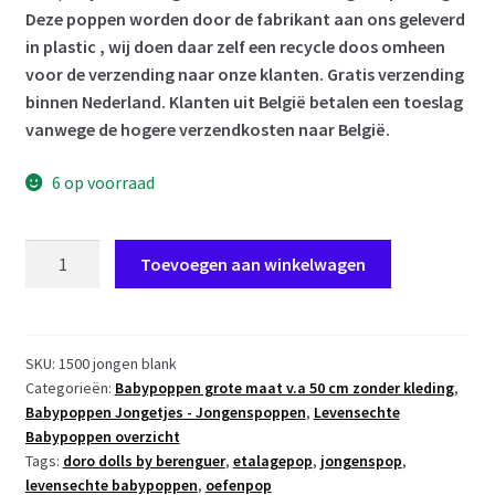
Deze poppen worden door de fabrikant aan ons geleverd
in plastic , wij doen daar zelf een recycle doos omheen
voor de verzending naar onze klanten. Gratis verzending
binnen Nederland. Klanten uit België betalen een toeslag
vanwege de hogere verzendkosten naar België.
6 op voorraad
AD1b
Toevoegen aan winkelwagen
Levensechte
Babypop
Newborn
Jongen
SKU:
1500 jongen blank
Categorieën:
Babypoppen grote maat v.a 50 cm zonder kleding
,
fullbody
Babypoppen Jongetjes - Jongenspoppen
,
Levensechte
blank
Babypoppen overzicht
52
Tags:
doro dolls by berenguer
,
etalagepop
,
jongenspop
,
cm
levensechte babypoppen
,
oefenpop