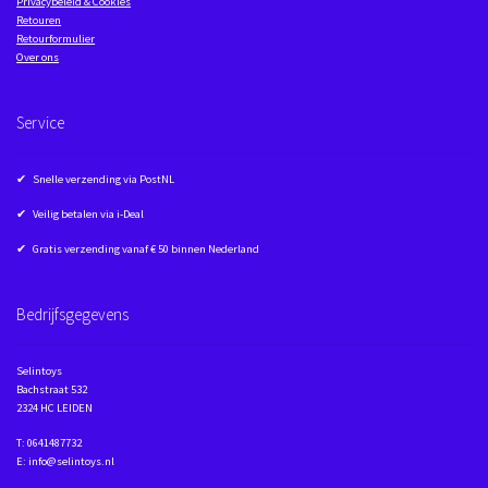
Privacybeleid & Cookies
Retouren
Retourformulier
Over ons
Service
✔ Snelle verzending via PostNL
✔ Veilig betalen via i-Deal
✔ Gratis verzending vanaf € 50 binnen Nederland
Bedrijfsgegevens
Selintoys
Bachstraat 532
2324 HC LEIDEN
T: 0641487732
E: info@selintoys.nl