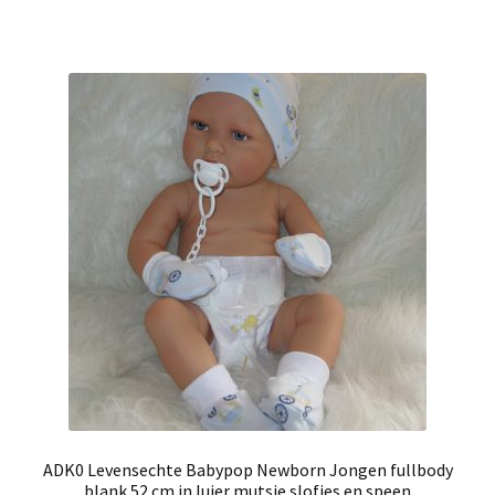
ADK0 Levensechte Babypop Newborn Jongen fullbody
blank 52 cm in luier mutsje slofjes en speen