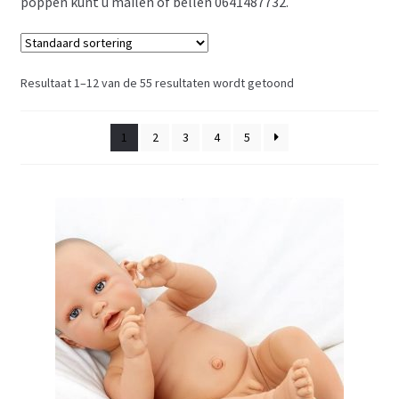
poppen kunt u mailen of bellen 0641487732.
Resultaat 1–12 van de 55 resultaten wordt getoond
1
2
3
4
5