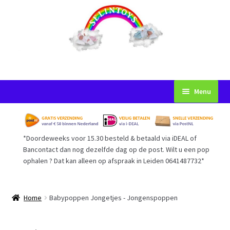
Ga
Ga
Menu
door
naar
naar
de
Startpagina
navigatie
inhoud
*Doordeweeks voor 15.30 besteld & betaald via iDEAL of
Voorwaarden
Bancontact dan nog dezelfde dag op de post. Wilt u een pop
ophalen ? Dat kan alleen op afspraak in Leiden 0641487732*
Mijn Account
Afrekenen
Home
Babypoppen Jongetjes - Jongenspoppen
Gastenboek