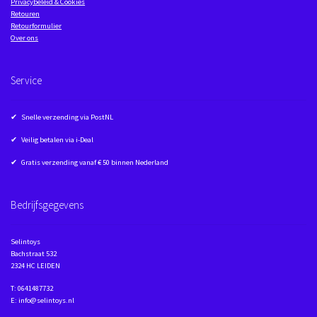
Privacybeleid & Cookies
Retouren
Retourformulier
Over ons
Service
✔ Snelle verzending via PostNL
✔ Veilig betalen via i-Deal
✔ Gratis verzending vanaf € 50 binnen Nederland
Bedrijfsgegevens
Selintoys
Bachstraat 532
2324 HC LEIDEN
T: 0641487732
E: info@selintoys.nl