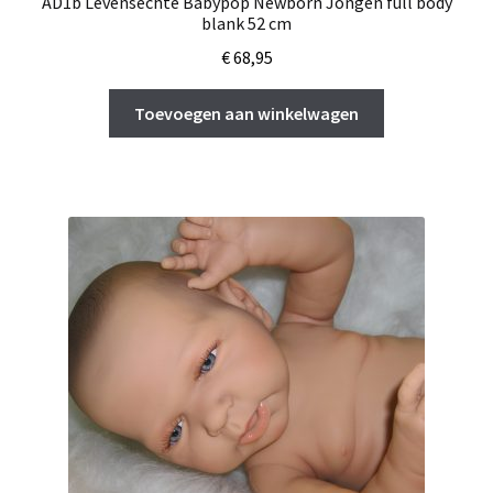
AD1b Levensechte Babypop Newborn Jongen full body
blank 52 cm
€
68,95
Toevoegen aan winkelwagen