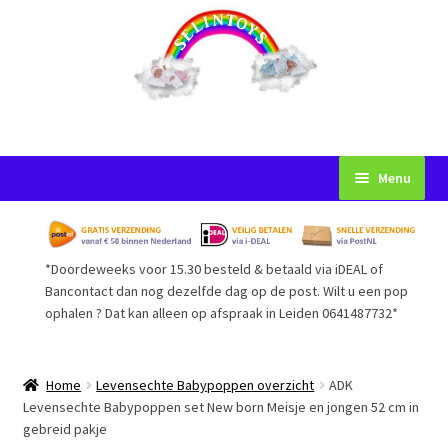
Ga
Ga
Menu
door
naar
naar
de
Startpagina
navigatie
inhoud
*Doordeweeks voor 15.30 besteld & betaald via iDEAL of
Voorwaarden
Bancontact dan nog dezelfde dag op de post. Wilt u een pop
ophalen ? Dat kan alleen op afspraak in Leiden 0641487732*
Mijn Account
Afrekenen
Home
Levensechte Babypoppen overzicht
ADK
Levensechte Babypoppen set New born Meisje en jongen 52 cm in
gebreid pakje
Gastenboek