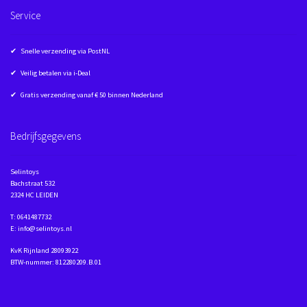
Service
✔ Snelle verzending via PostNL
✔ Veilig betalen via i-Deal
✔ Gratis verzending vanaf € 50 binnen Nederland
Bedrijfsgegevens
Selintoys
Bachstraat 532
2324 HC LEIDEN
T: 0641487732
E: info@selintoys.nl
KvK Rijnland 28093922
BTW-nummer: 812280209.B.01