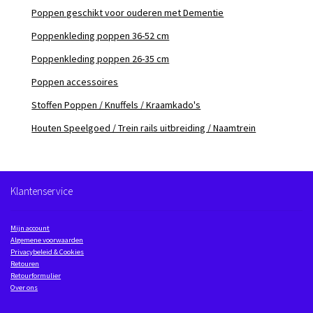
Poppen geschikt voor ouderen met Dementie
Poppenkleding poppen 36-52 cm
Poppenkleding poppen 26-35 cm
Poppen accessoires
Stoffen Poppen / Knuffels / Kraamkado's
Houten Speelgoed / Trein rails uitbreiding / Naamtrein
Klantenservice
Mijn account
Algemene voorwaarden
Privacybeleid & Cookies
Retouren
Retourformulier
Over ons