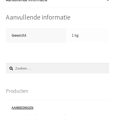
aantal
Aanvullende informatie
Gewicht
1 kg
Zoeken
naar:
Producten
AANBIEDINGEN