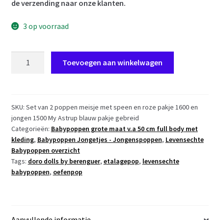
de verzending naar onze klanten.
3 op voorraad
ADK
Toevoegen aan winkelwagen
Levensechte
Babypoppen
set
New
SKU:
Set van 2 poppen meisje met speen en roze pakje 1600 en
jongen 1500 My Astrup blauw pakje gebreid
born
Categorieën:
Babypoppen grote maat v.a 50 cm full body met
Meisje
kleding
,
Babypoppen Jongetjes - Jongenspoppen
,
Levensechte
en
Babypoppen overzicht
jongen
Tags:
doro dolls by berenguer
,
etalagepop
,
levensechte
52
babypoppen
,
oefenpop
cm
in
gebreid
pakje
Aanvullende informatie