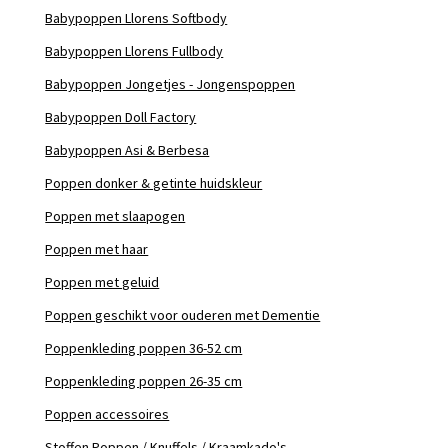
Babypoppen Llorens Softbody
Babypoppen Llorens Fullbody
Babypoppen Jongetjes - Jongenspoppen
Babypoppen Doll Factory
Babypoppen Asi & Berbesa
Poppen donker & getinte huidskleur
Poppen met slaapogen
Poppen met haar
Poppen met geluid
Poppen geschikt voor ouderen met Dementie
Poppenkleding poppen 36-52 cm
Poppenkleding poppen 26-35 cm
Poppen accessoires
Stoffen Poppen / Knuffels / Kraamkado's