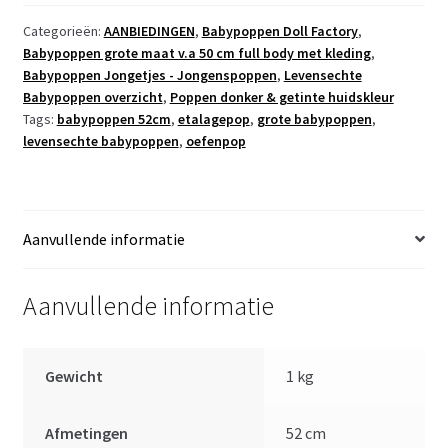
Newborn
Jongen
Categorieën:
AANBIEDINGEN
,
Babypoppen Doll Factory
,
Babypoppen grote maat v.a 50 cm full body met kleding
,
Aziatisch
Babypoppen Jongetjes - Jongenspoppen
,
Levensechte
pakje
Babypoppen overzicht
,
Poppen donker & getinte huidskleur
My
Tags:
babypoppen 52cm
,
etalagepop
,
grote babypoppen
,
Astrup
levensechte babypoppen
,
oefenpop
52
cm
aantal
Aanvullende informatie
Aanvullende informatie
Gewicht
1 kg
Afmetingen
52 cm