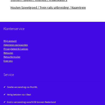
Houten Speelgoed / Trein rails uitbreiding / Naamtrein
Klantenservice
Mijn account
Algemene voorwaarden
Privacybeleid & Cookies
Retouren
Retourformulier
Over ons
Service
✔ Snelle verzending via PostNL
✔ Veilig betalen via i-Deal
✔ Gratis verzending vanaf € 50 binnen Nederland