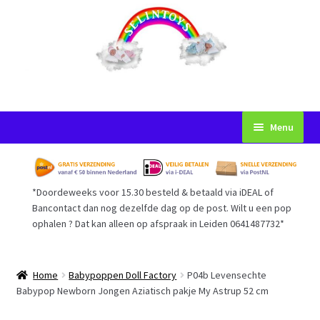
Ga
Ga
Menu
door
naar
naar
de
Startpagina
navigatie
inhoud
*Doordeweeks voor 15.30 besteld & betaald via iDEAL of
Voorwaarden
Bancontact dan nog dezelfde dag op de post. Wilt u een pop
ophalen ? Dat kan alleen op afspraak in Leiden 0641487732*
Mijn Account
Afrekenen
Home
Babypoppen Doll Factory
P04b Levensechte
Babypop Newborn Jongen Aziatisch pakje My Astrup 52 cm
Gastenboek