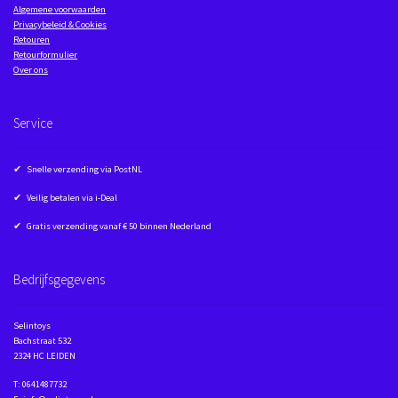
Algemene voorwaarden
Privacybeleid & Cookies
Retouren
Retourformulier
Over ons
Service
✔ Snelle verzending via PostNL
✔ Veilig betalen via i-Deal
✔ Gratis verzending vanaf € 50 binnen Nederland
Bedrijfsgegevens
Selintoys
Bachstraat 532
2324 HC LEIDEN
T: 0641487732