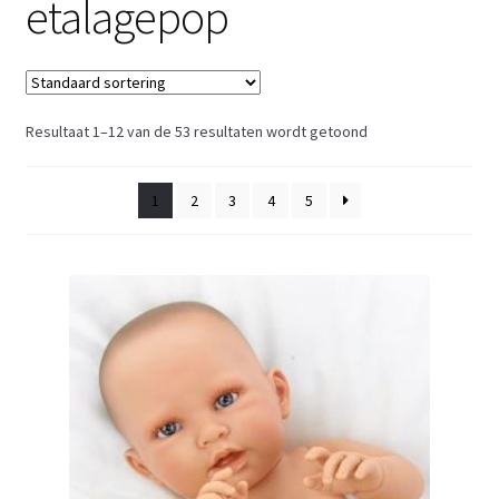
etalagepop
Retouren
Over ons
Resultaat 1–12 van de 53 resultaten wordt getoond
1
2
3
4
5