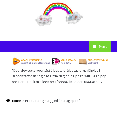
Ga
Ga
Menu
door
naar
naar
de
Startpagina
navigatie
inhoud
*Doordeweeks voor 15.30 besteld & betaald via iDEAL of
Voorwaarden
Bancontact dan nog dezelfde dag op de post. Wilt u een pop
ophalen ? Dat kan alleen op afspraak in Leiden 0641487732*
Mijn Account
Afrekenen
Home
Producten getagged “etalagepop”
Gastenboek