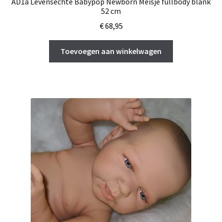
AD1a Levensechte Babypop Newborn Meisje fullbody blank
52 cm
€
68,95
Toevoegen aan winkelwagen