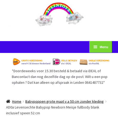
Ga
Ga
Menu
door
naar
naar
de
Startpagina
navigatie
inhoud
*Doordeweeks voor 15.30 besteld & betaald via iDEAL of
Voorwaarden
Bancontact dan nog dezelfde dag op de post. Wilt u een pop
ophalen ? Dat kan alleen op afspraak in Leiden 0641487732*
Mijn Account
Afrekenen
Home
Babypoppen grote maat v.a 50 cm zonder kleding
AD0a Levensechte Babypop Newborn Meisje fullbody blank
inclusief speen 52 cm
Gastenboek