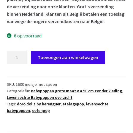
de verzending naar onze klanten. Gratis verzending
binnen Nederland. Klanten uit België betalen een toeslag
vanwege de hogere verzendkosten naar België.
6 op voorraad
AD0a
Toevoegen aan winkelwagen
Levensechte
Babypop
Newborn
Meisje
SKU:
1600 meisje met speen
Categorieën:
Babypoppen grote maat v.a 50 cm zonder kleding
,
fullbody
Levensechte Babypoppen overzicht
blank
Tags:
doro dolls by berenguer
,
etalagepop
,
levensechte
inclusief
babypoppen
,
oefenpop
speen
52
cm