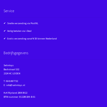
Service
✔ Snelle verzending via PostNL
✔ Veilig betalen via i-Deal
✔ Gratis verzending vanaf € 50 binnen Nederland
Bedrijfsgegevens
Selintoys
Bachstraat 532
2324 HC LEIDEN
T: 0641487732
E: info@selintoys.nl
KvK Rijnland 28093922
BTW-nummer: 812280209.B.01