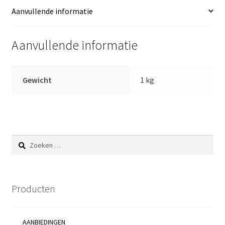
aantal
Aanvullende informatie
Aanvullende informatie
Gewicht
1 kg
Zoeken
naar:
Producten
AANBIEDINGEN