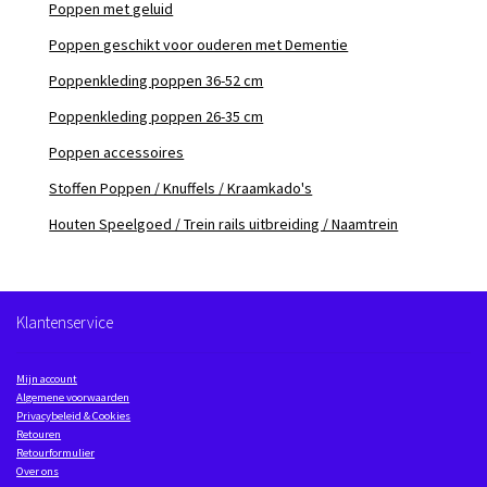
Poppen met geluid
Poppen geschikt voor ouderen met Dementie
Poppenkleding poppen 36-52 cm
Poppenkleding poppen 26-35 cm
Poppen accessoires
Stoffen Poppen / Knuffels / Kraamkado's
Houten Speelgoed / Trein rails uitbreiding / Naamtrein
Klantenservice
Mijn account
Algemene voorwaarden
Privacybeleid & Cookies
Retouren
Retourformulier
Over ons