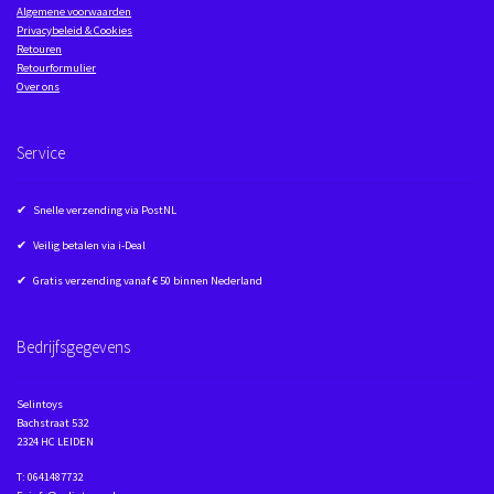
Algemene voorwaarden
Privacybeleid & Cookies
Retouren
Retourformulier
Over ons
Service
✔ Snelle verzending via PostNL
✔ Veilig betalen via i-Deal
✔ Gratis verzending vanaf € 50 binnen Nederland
Bedrijfsgegevens
Selintoys
Bachstraat 532
2324 HC LEIDEN
T: 0641487732