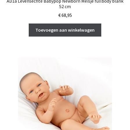
AD1a Levensechte Babypop Newborn Meisje fullbody blank
52 cm
€
68,95
Toevoegen aan winkelwagen