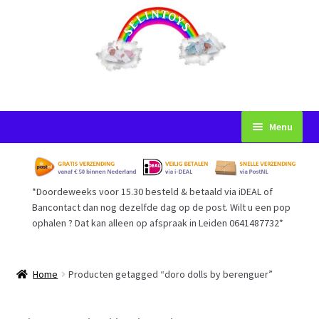
Ga
Ga
Menu
door
naar
naar
de
Startpagina
navigatie
inhoud
*Doordeweeks voor 15.30 besteld & betaald via iDEAL of
Voorwaarden
Bancontact dan nog dezelfde dag op de post. Wilt u een pop
ophalen ? Dat kan alleen op afspraak in Leiden 0641487732*
Mijn Account
Afrekenen
Home
Producten getagged “doro dolls by berenguer”
Gastenboek