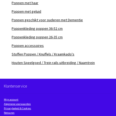
Poppen met haar
Poppen met geluid
Poppen geschikt voor ouderen met Dementie
Poppenkleding poppen 36-52 cm
Poppenkleding poppen 26-35 cm
Poppen accessoires
Stoffen Poppen / Knuffels / Kraamkado's
Houten Speelgoed / Trein rails uitbreiding / Naamtrein
Klantenservice
Mijn account
Algemene voorwaarden
Privacybeleid & Cookies
Retouren