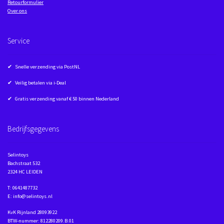
Retourformulier
Over ons
Service
✔ Snelle verzending via PostNL
✔ Veilig betalen via i-Deal
✔ Gratis verzending vanaf € 50 binnen Nederland
Bedrijfsgegevens
Selintoys
Bachstraat 532
2324 HC LEIDEN
T: 0641487732
E: info@selintoys.nl
KvK Rijnland 28093922
BTW-nummer: 812280209.B.01