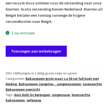
een recycle doos omheen voor de verzending naar onze
klanten. Gratis verzending binnen Nederland. Klanten uit
België betalen een toeslag vanwege de hogere
verzendkosten naar België.
1 op voorraad
ADK0n
Toevoegen aan winkelwagen
Levensechte
Babypop
Newborn
Doro
SKU:
1600 jongen in 2 delig groen setje en speen
Categorieën:
Babypoppen grote maat v.a 50 cm full body met
Jongen
kleding
,
Babypoppen Jongetjes - Jongenspoppen
,
Levensechte
full
Babypoppen overzicht
body
Tags:
doro dolls by berenguer
,
jongenspop
,
levensechte
52
babypoppen
,
oefenpop
cm
in