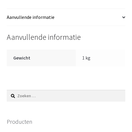
groen
pakje
Aanvullende informatie
en
speen
Aanvullende informatie
aantal
Gewicht
1 kg
Zoeken
naar:
Producten