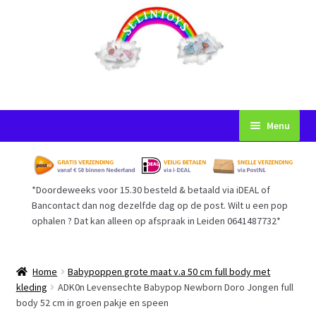
Ga
Ga
Menu
door
naar
naar
de
Startpagina
navigatie
inhoud
*Doordeweeks voor 15.30 besteld & betaald via iDEAL of
Voorwaarden
Bancontact dan nog dezelfde dag op de post. Wilt u een pop
ophalen ? Dat kan alleen op afspraak in Leiden 0641487732*
Mijn Account
Afrekenen
Home
Babypoppen grote maat v.a 50 cm full body met
kleding
ADK0n Levensechte Babypop Newborn Doro Jongen full
body 52 cm in groen pakje en speen
Gastenboek