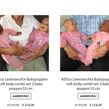
co Levensechte Babypoppen
AD3co Levensechte Babypo
soft body combi set 2 baby
soft body combi set 2 bab
poppen 53 cm
poppen 53 cm
AANBIEDING!
AANBIEDING!
Oorspronkelijke
Huidige
Oorspronkelij
Huid
€
159,90
€
154,00
€
159,90
€
154,00