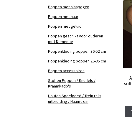
Poppen met slaapogen
Poppen met haar
Poppen met geluid
Poppen geschikt voor ouderen
met Dementie
Poppenkleding poppen 36-52 cm
Poppenkleding poppen 26-35 cm
Poppen accessoires
A
Stoffen Poppen / Knuffels /
sof
Kraamkado's
Houten Speelgoed / Trein rails
uitbreiding / Naamtrein