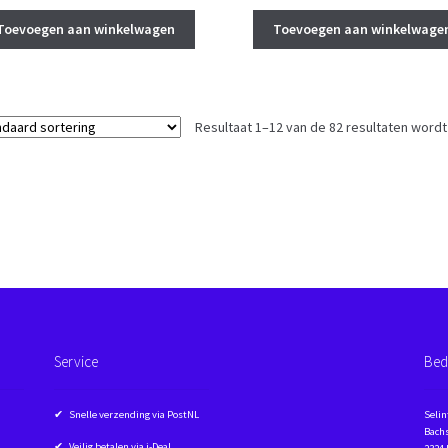
prijs
prijs
prijs
prijs
was:
is:
was:
is:
Toevoegen aan winkelwagen
Toevoegen aan winkelwage
€ 159,90.
€ 154,00.
€ 159,90.
€ 154
Resultaat 1–12 van de 82 resultaten word
Service
Bed
✔ Snelle verzending via PostNL
Selin
Bachs
✔ Veilig betalen via i-Deal