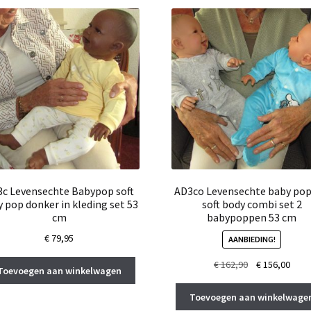
c Levensechte Babypop soft
AD3co Levensechte baby po
 pop donker in kleding set 53
soft body combi set 2
cm
babypoppen 53 cm
€
79,95
AANBIEDING!
Oorspronkelij
Huid
€
162,90
€
156,00
Toevoegen aan winkelwagen
prijs
prijs
was:
is:
Toevoegen aan winkelwage
€ 162,90.
€ 156