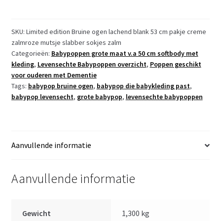
babypop
soft
body
SKU:
Limited edition Bruine ogen lachend blank 53 cm pakje creme
zalmroze mutsje slabber sokjes zalm
Naomi
Categorieën:
Babypoppen grote maat v.a 50 cm softbody met
bruine
kleding
,
Levensechte Babypoppen overzicht
,
Poppen geschikt
ogen
voor ouderen met Dementie
in
Tags:
babypop bruine ogen
,
babypop die babykleding past
,
kleding
babypop levensecht
,
grote babypop
,
levensechte babypoppen
53
cm
-
Limited
Aanvullende informatie
Edition
aantal
Aanvullende informatie
Gewicht
1,300 kg