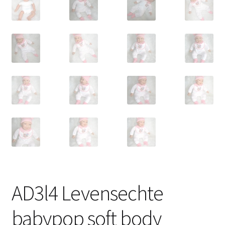
AD3l4 Levensechte
babypop soft body