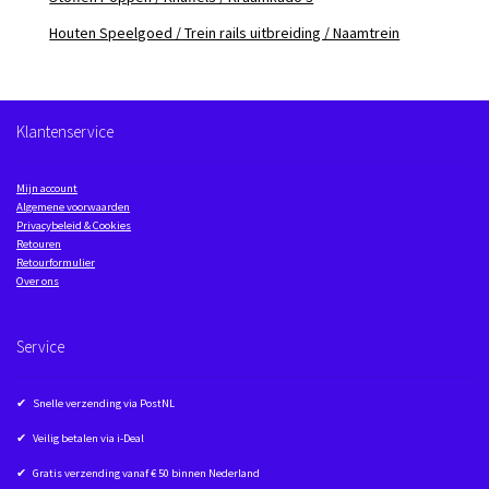
Houten Speelgoed / Trein rails uitbreiding / Naamtrein
Klantenservice
Mijn account
Algemene voorwaarden
Privacybeleid & Cookies
Retouren
Retourformulier
Over ons
Service
✔ Snelle verzending via PostNL
✔ Veilig betalen via i-Deal
✔ Gratis verzending vanaf € 50 binnen Nederland