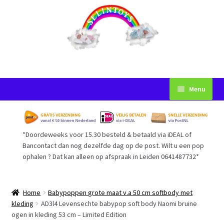
Ga
Ga
Menu
door
naar
naar
de
Startpagina
navigatie
inhoud
*Doordeweeks voor 15.30 besteld & betaald via iDEAL of
Voorwaarden
Bancontact dan nog dezelfde dag op de post. Wilt u een pop
ophalen ? Dat kan alleen op afspraak in Leiden 0641487732*
Mijn Account
Afrekenen
Home
Babypoppen grote maat v.a 50 cm softbody met
kleding
AD3l4 Levensechte babypop soft body Naomi bruine
ogen in kleding 53 cm – Limited Edition
Gastenboek