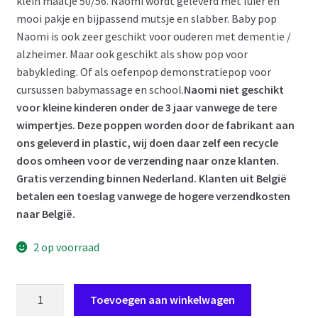
klein maatje 50/56. Naomi wordt geleverd met luier en
mooi pakje en bijpassend mutsje en slabber. Baby pop
Naomi is ook zeer geschikt voor ouderen met dementie /
alzheimer. Maar ook geschikt als show pop voor
babykleding. Of als oefenpop demonstratiepop voor
cursussen babymassage en school.
Naomi niet geschikt
voor kleine kinderen onder de 3 jaar vanwege de tere
wimpertjes. Deze poppen worden door de fabrikant aan
ons geleverd in plastic, wij doen daar zelf een recycle
doos omheen voor de verzending naar onze klanten.
Gratis verzending binnen Nederland. Klanten uit België
betalen een toeslag vanwege de hogere verzendkosten
naar België.
2 op voorraad
AD3l4
Toevoegen aan winkelwagen
Levensechte