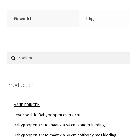
cm
-
let
Gewicht
1 kg
op
kleinste
maat
aantal
Zoeken
naar:
Producten
AANBIEDINGEN
Levensechte Babypoppen overzicht
Babypoppen grote maat v.a 50 cm zonder kleding
Babypoppen grote maat v.a 50 cm softbody met kleding