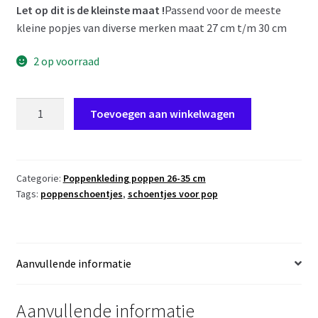
Let op dit is de kleinste maat !
Passend voor de meeste
kleine popjes van diverse merken maat 27 cm t/m 30 cm
2 op voorraad
Gotz
Toevoegen aan winkelwagen
poppenschoentjes
jeans
sportief
schoentjes
Categorie:
Poppenkleding poppen 26-35 cm
Tags:
poppenschoentjes
,
schoentjes voor pop
voor
kleine
poppen
maat
Aanvullende informatie
27
t/m
30
Aanvullende informatie