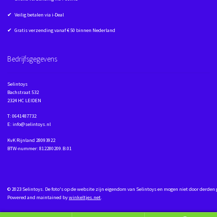
✔ Veilig betalen via i-Deal
✔ Gratis verzending vanaf € 50 binnen Nederland
Bedrijfsgegevens
Selintoys
Bachstraat 532
2324 HC LEIDEN
T: 0641487732
E: info@selintoys.nl
KvK Rijnland 28093922
BTW-nummer: 812280209.B.01
© 2023 Selintoys. De foto's op de website zijn eigendom van Selintoys en mogen niet door derden
Powered and maintained by
winkeltjes.net
.