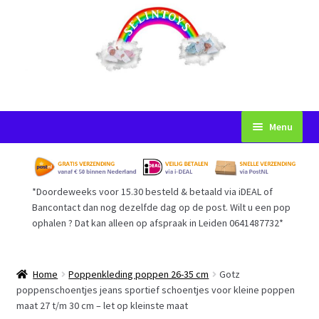
Ga
Ga
Menu
door
naar
naar
de
Startpagina
navigatie
inhoud
*Doordeweeks voor 15.30 besteld & betaald via iDEAL of
Voorwaarden
Bancontact dan nog dezelfde dag op de post. Wilt u een pop
ophalen ? Dat kan alleen op afspraak in Leiden 0641487732*
Mijn Account
Afrekenen
Home
Poppenkleding poppen 26-35 cm
Gotz
poppenschoentjes jeans sportief schoentjes voor kleine poppen
maat 27 t/m 30 cm – let op kleinste maat
Gastenboek