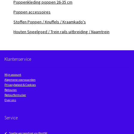
Poppenkleding poppen 26-35 cm
Poppen accessoires
Stoffen Poppen / Knuffels / Kraamkado's
Houten Speelgoed / Trein rails uitbreiding / Naamtrein
Klantenservice
Mijn account
Algemene voorwaarden
Privacybeleid & Cookies
Retouren
Retourformulier
Over ons
Service
✔ Snelle verzending via PostNL