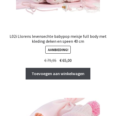
L02i Llorens levensechte babypop meisje full body met
kleding deken en speen 40 cm
AANBIEDING!
Oorspronkelijke
Huidige
€
79,95
€
65,00
prijs
prijs
was:
is:
Toevoegen aan winkelwagen
€ 79,95.
€ 65,00.