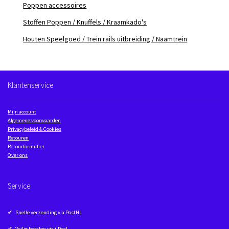
Poppen accessoires
Stoffen Poppen / Knuffels / Kraamkado's
Houten Speelgoed / Trein rails uitbreiding / Naamtrein
Klantenservice
Mijn account
Algemene voorwaarden
Privacybeleid & Cookies
Retouren
Retourformulier
Over ons
Service
✔ Snelle verzending via PostNL
✔ Veilig betalen via i-Deal