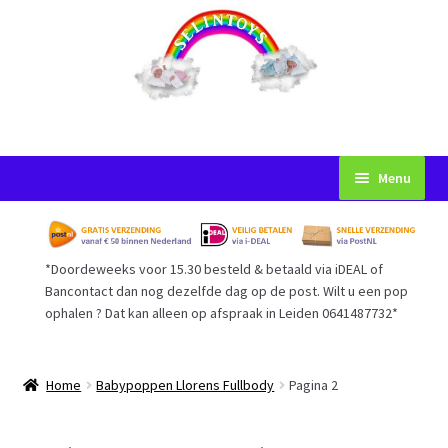
Ga
Ga
Menu
door
naar
naar
de
Startpagina
navigatie
inhoud
*Doordeweeks voor 15.30 besteld & betaald via iDEAL of
Voorwaarden
Bancontact dan nog dezelfde dag op de post. Wilt u een pop
ophalen ? Dat kan alleen op afspraak in Leiden 0641487732*
Mijn Account
Afrekenen
Home
Babypoppen Llorens Fullbody
Pagina 2
Gastenboek