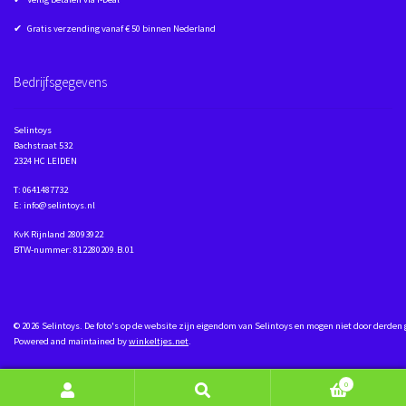
✔ Gratis verzending vanaf € 50 binnen Nederland
Bedrijfsgegevens
Selintoys
Bachstraat 532
2324 HC LEIDEN
T: 0641487732
E: info@selintoys.nl
KvK Rijnland 28093922
BTW-nummer: 812280209.B.01
© 2026 Selintoys. De foto's op de website zijn eigendom van Selintoys en mogen niet door derden
Powered and maintained by
winkeltjes.net
.
0
Zoeken naar:
Zoeken