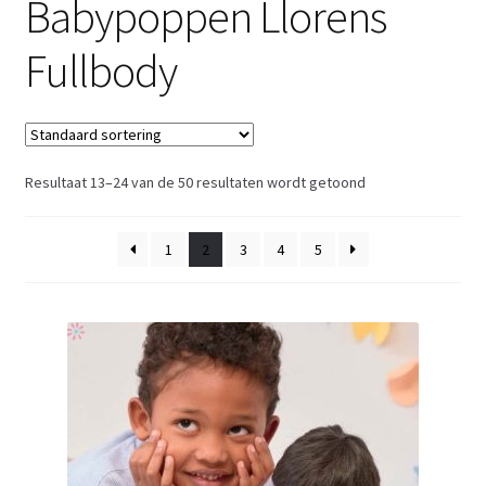
Babypoppen Llorens
Retouren
Fullbody
Over ons
Resultaat 13–24 van de 50 resultaten wordt getoond
1
2
3
4
5