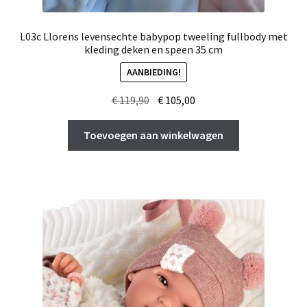
L03c Llorens levensechte babypop tweeling fullbody met
kleding deken en speen 35 cm
AANBIEDING!
Oorspronkelijke
Huidige
€
119,90
€
105,00
prijs
prijs
was:
is:
Toevoegen aan winkelwagen
€ 119,90.
€ 105,00.