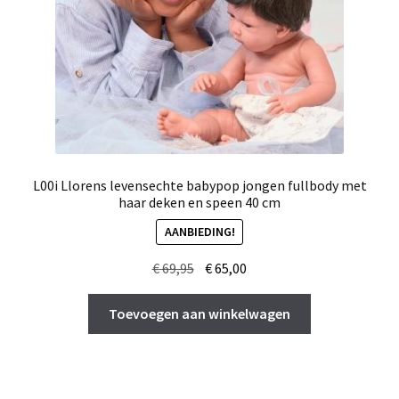
L00i Llorens levensechte babypop jongen fullbody met
haar deken en speen 40 cm
AANBIEDING!
Oorspronkelijke
Huidige
€
69,95
€
65,00
prijs
prijs
was:
is:
Toevoegen aan winkelwagen
€ 69,95.
€ 65,00.