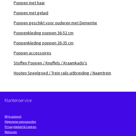
Poppen met haar
Poppen met geluid
Poppen geschikt voor ouderen met Dementie
Poppenkleding poppen 36-52 cm
Poppenkleding poppen 26-35 cm
Poppen accessoires
Stoffen Poppen / Knuffels / Kraamkado's
Houten Speelgoed / Trein rails uitbreiding / Naamtrein
Klantenservice
Mijn account
Algemene voorwaarden
Privacybeleid & Cookies
Retouren