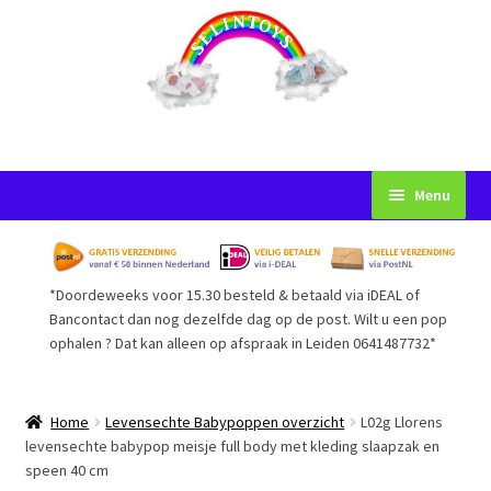
Ga
Ga
Menu
door
naar
naar
de
Startpagina
navigatie
inhoud
*Doordeweeks voor 15.30 besteld & betaald via iDEAL of
Voorwaarden
Bancontact dan nog dezelfde dag op de post. Wilt u een pop
ophalen ? Dat kan alleen op afspraak in Leiden 0641487732*
Mijn Account
Afrekenen
Home
Levensechte Babypoppen overzicht
L02g Llorens
levensechte babypop meisje full body met kleding slaapzak en
speen 40 cm
Gastenboek