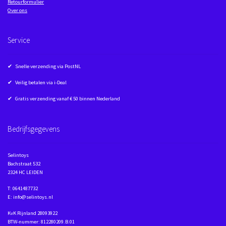
Retourformulier
Over ons
Service
✔ Snelle verzending via PostNL
✔ Veilig betalen via i-Deal
✔ Gratis verzending vanaf € 50 binnen Nederland
Bedrijfsgegevens
Selintoys
Bachstraat 532
2324 HC LEIDEN
T: 0641487732
E: info@selintoys.nl
KvK Rijnland 28093922
BTW-nummer: 812280209.B.01