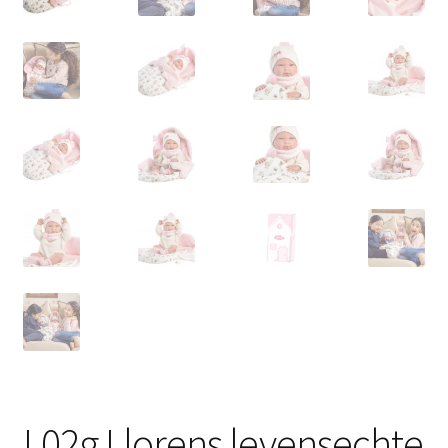
L02g Llorens levensechte