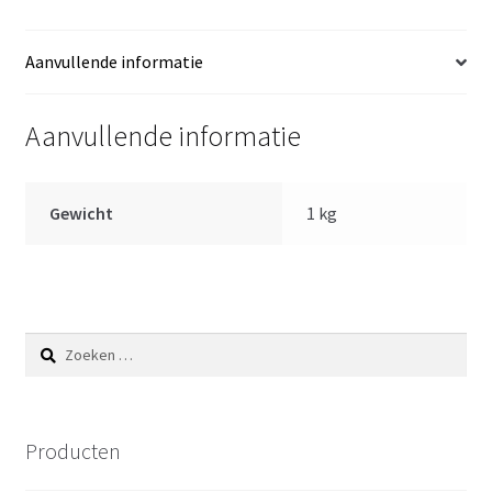
speen
40
Aanvullende informatie
cm
aantal
Aanvullende informatie
Gewicht
1 kg
Zoeken
naar:
Producten