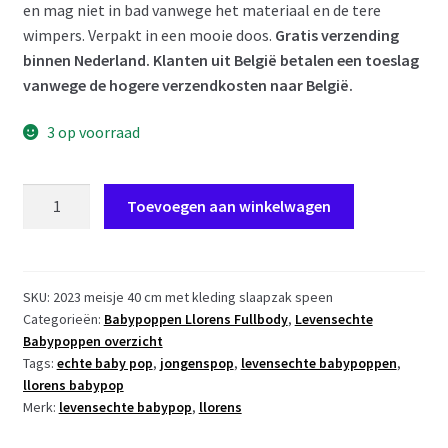
en mag niet in bad vanwege het materiaal en de tere
wimpers. Verpakt in een mooie doos.
Gratis verzending
binnen Nederland. Klanten uit België betalen een toeslag
vanwege de hogere verzendkosten naar België.
3 op voorraad
L02g
Toevoegen aan winkelwagen
Llorens
levensechte
babypop
meisje
SKU:
2023 meisje 40 cm met kleding slaapzak speen
Categorieën:
Babypoppen Llorens Fullbody
,
Levensechte
full
Babypoppen overzicht
body
Tags:
echte baby pop
,
jongenspop
,
levensechte babypoppen
,
met
llorens babypop
kleding
Merk:
levensechte babypop
,
llorens
slaapzak
en