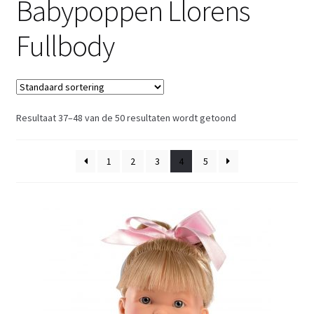
Babypoppen Llorens
Retouren
Fullbody
Over ons
Resultaat 37–48 van de 50 resultaten wordt getoond
1
2
3
4
5