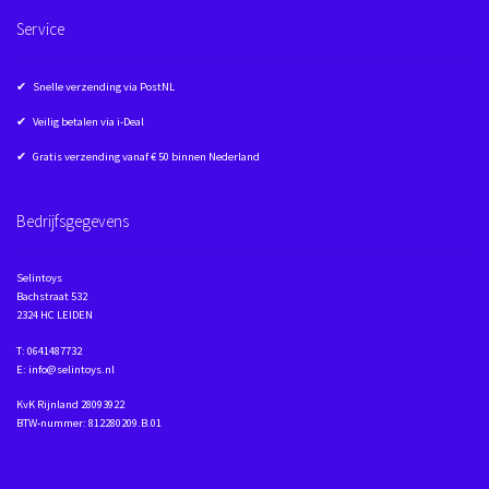
Service
✔ Snelle verzending via PostNL
✔ Veilig betalen via i-Deal
✔ Gratis verzending vanaf € 50 binnen Nederland
Bedrijfsgegevens
Selintoys
Bachstraat 532
2324 HC LEIDEN
T: 0641487732
E: info@selintoys.nl
KvK Rijnland 28093922
BTW-nummer: 812280209.B.01