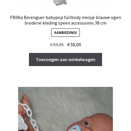
PB06a Berenguer babypop fullbody meisje blauwe ogen
broderie kleding speen accessoires 38 cm
AANBIEDING!
Oorspronkelijke
Huidige
€
59,95
€
50,00
prijs
prijs
was:
is:
Toevoegen aan winkelwagen
€ 59,95.
€ 50,00.