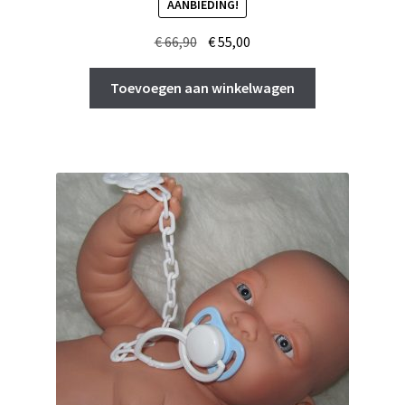
AANBIEDING!
Oorspronkelijke
Huidige
€
66,90
€
55,00
prijs
prijs
was:
is:
Toevoegen aan winkelwagen
€ 66,90.
€ 55,00.