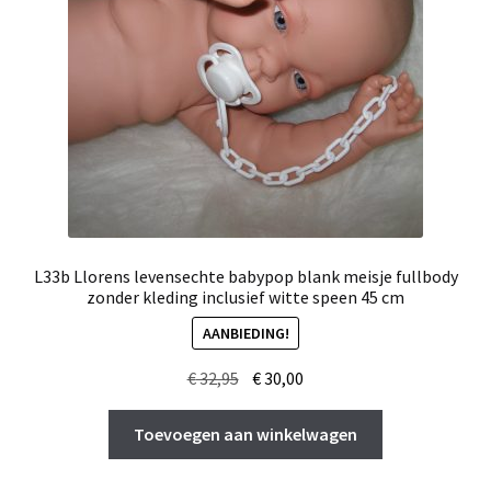
L33b Llorens levensechte babypop blank meisje fullbody
zonder kleding inclusief witte speen 45 cm
AANBIEDING!
Oorspronkelijke
Huidige
€
32,95
€
30,00
prijs
prijs
was:
is:
Toevoegen aan winkelwagen
€ 32,95.
€ 30,00.