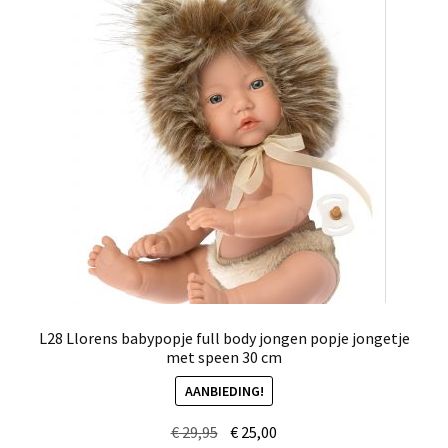
L28 Llorens babypopje full body jongen popje jongetje
met speen 30 cm
AANBIEDING!
Oorspronkelijke
Huidige
€
29,95
€
25,00