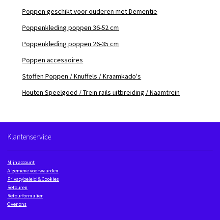
Poppen geschikt voor ouderen met Dementie
Poppenkleding poppen 36-52 cm
Poppenkleding poppen 26-35 cm
Poppen accessoires
Stoffen Poppen / Knuffels / Kraamkado's
Houten Speelgoed / Trein rails uitbreiding / Naamtrein
Klantenservice
Mijn account
Algemene voorwaarden
Privacybeleid & Cookies
Retouren
Retourformulier
Over ons