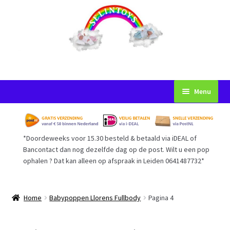
Ga
Ga
Menu
door
naar
naar
de
Startpagina
navigatie
inhoud
*Doordeweeks voor 15.30 besteld & betaald via iDEAL of
Voorwaarden
Bancontact dan nog dezelfde dag op de post. Wilt u een pop
ophalen ? Dat kan alleen op afspraak in Leiden 0641487732*
Mijn Account
Afrekenen
Home
Babypoppen Llorens Fullbody
Pagina 4
Gastenboek