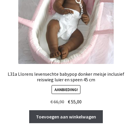
L31a Llorens levensechte babypop donker meisje inclusief
reiswieg luier en speen 45 cm
AANBIEDING!
Oorspronkelijke
Huidige
€
66,90
€
55,00
prijs
prijs
was:
is:
Toevoegen aan winkelwagen
€ 66,90.
€ 55,00.