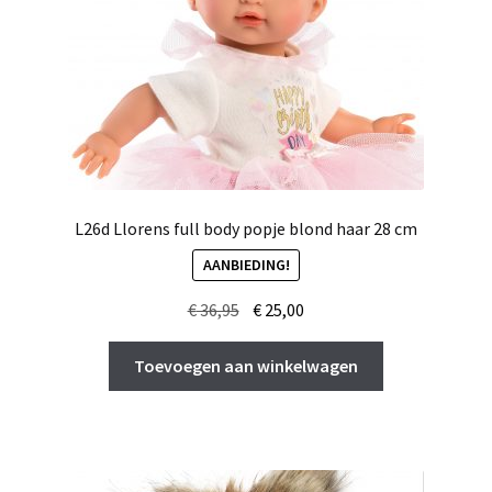
L26d Llorens full body popje blond haar 28 cm
AANBIEDING!
Oorspronkelijke
Huidige
€
36,95
€
25,00
prijs
prijs
was:
is:
Toevoegen aan winkelwagen
€ 36,95.
€ 25,00.