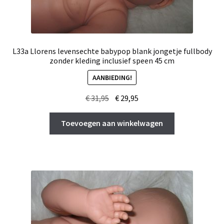
L33a Llorens levensechte babypop blank jongetje fullbody
zonder kleding inclusief speen 45 cm
AANBIEDING!
Oorspronkelijke
Huidige
€
31,95
€
29,95
prijs
prijs
was:
is:
Toevoegen aan winkelwagen
€ 31,95.
€ 29,95.