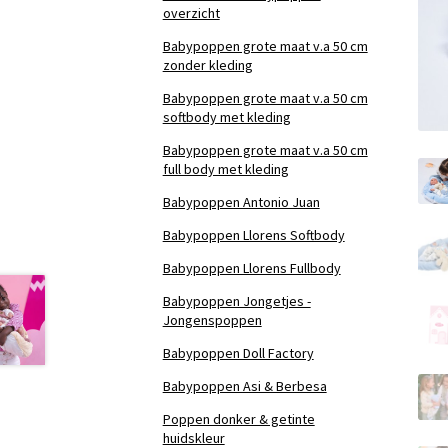
overzicht
Babypoppen grote maat v.a 50 cm
zonder kleding
Babypoppen grote maat v.a 50 cm
softbody met kleding
Babypoppen grote maat v.a 50 cm
full body met kleding
Babypoppen Antonio Juan
Babypoppen Llorens Softbody
Babypoppen Llorens Fullbody
Babypoppen Jongetjes -
Jongenspoppen
Babypoppen Doll Factory
Babypoppen Asi & Berbesa
Poppen donker & getinte
huidskleur