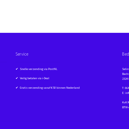
Service
Bed
✔ Snelle verzending via PostNL
Selin
Bachs
✔ Veilig betalen via i-Deal
2324
✔ Gratis verzending vanaf € 50 binnen Nederland
T: 06
E: in
KvK 
BTW-