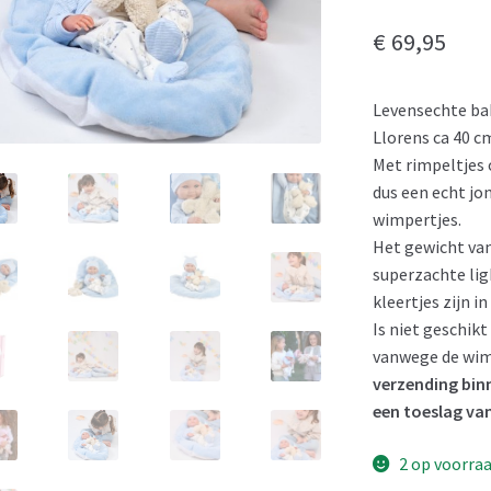
€
69,95
Levensechte ba
Llorens ca 40 c
Met rimpeltjes o
dus een echt jo
wimpertjes.
Het gewicht van
superzachte lig
kleertjes zijn i
Is niet geschikt
vanwege de wim
verzending binn
een toeslag va
2 op voorra