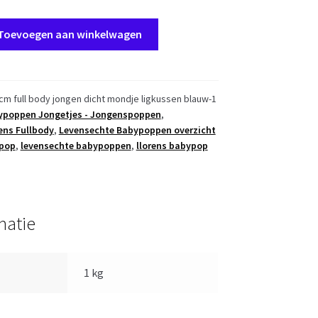
Toevoegen aan winkelwagen
 cm full body jongen dicht mondje ligkussen blauw-1
ypoppen Jongetjes - Jongenspoppen
,
ens Fullbody
,
Levensechte Babypoppen overzicht
 pop
,
levensechte babypoppen
,
llorens babypop
matie
1 kg