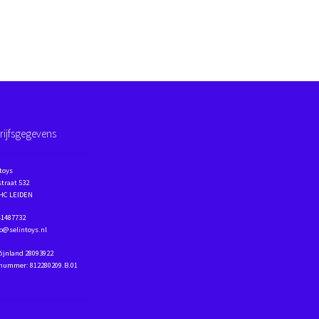
rijfsgegevens
toys
traat 532
 HC LEIDEN
41487732
fo@selintoys.nl
Rijnland 28093922
nummer: 812280209.B.01