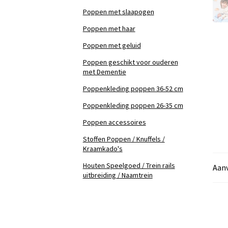
Poppen met slaapogen
Poppen met haar
Poppen met geluid
Poppen geschikt voor ouderen
met Dementie
Poppenkleding poppen 36-52 cm
Poppenkleding poppen 26-35 cm
Poppen accessoires
Stoffen Poppen / Knuffels /
Kraamkado's
Houten Speelgoed / Trein rails
Aanv
uitbreiding / Naamtrein