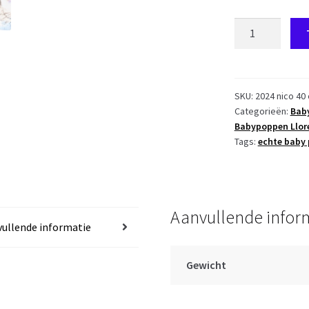
L00c
Llorens
levensechte
babypop
jongen
SKU:
2024 nico 40
Categorieën:
Bab
fullbody
Babypoppen Llor
in
Tags:
echte baby
kleding
en
ligkussen
40
Aanvullende infor
cm
ullende informatie
aantal
Gewicht