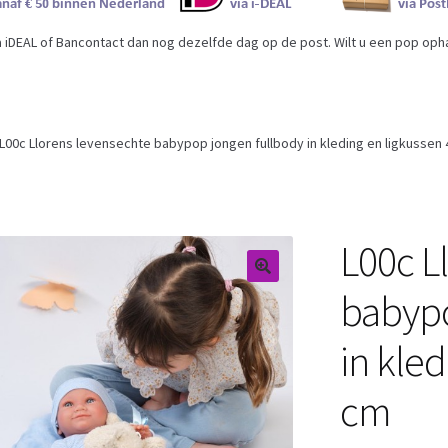
iDEAL of Bancontact dan nog dezelfde dag op de post. Wilt u een pop ophal
L00c Llorens levensechte babypop jongen fullbody in kleding en ligkussen
L00c L
babypo
in kled
cm