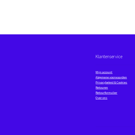
Klantenservice
Mijn account
Algemene voorwaarden
Privacybeleid & Cookies
Retouren
Retourformulier
Over ons