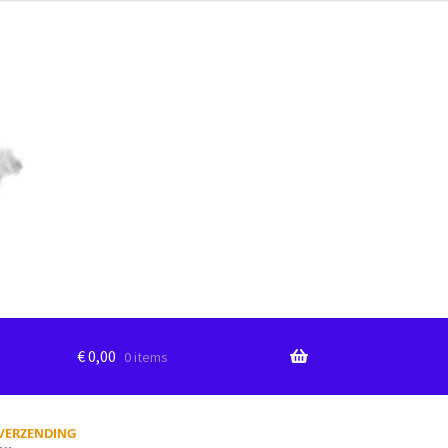
€
0,00
0 items