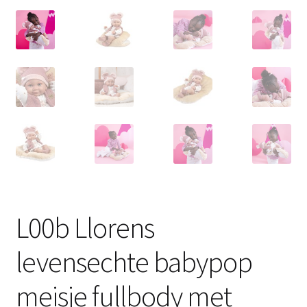
L00b Llorens
levensechte babypop
meisje fullbody met