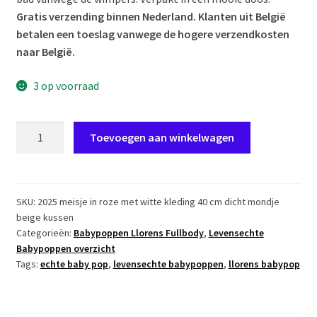
Gratis verzending binnen Nederland. Klanten uit België
betalen een toeslag vanwege de hogere verzendkosten
naar België.
3 op voorraad
L00b
Toevoegen aan winkelwagen
Llorens
levensechte
babypop
meisje
SKU:
2025 meisje in roze met witte kleding 40 cm dicht mondje
beige kussen
fullbody
Categorieën:
Babypoppen Llorens Fullbody
,
Levensechte
met
Babypoppen overzicht
kleding
Tags:
echte baby pop
,
levensechte babypoppen
,
llorens babypop
en
ligkussen
40