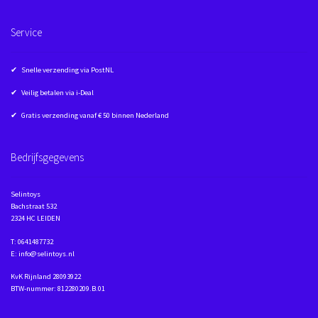
Service
✔ Snelle verzending via PostNL
✔ Veilig betalen via i-Deal
✔ Gratis verzending vanaf € 50 binnen Nederland
Bedrijfsgegevens
Selintoys
Bachstraat 532
2324 HC LEIDEN
T: 0641487732
E: info@selintoys.nl
KvK Rijnland 28093922
BTW-nummer: 812280209.B.01