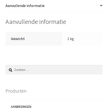
cm
Aanvullende informatie
aantal
Aanvullende informatie
Gewicht
1 kg
Zoeken
naar:
Producten
AANBIEDINGEN