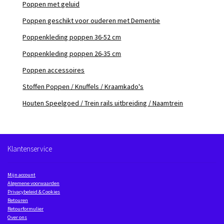
Poppen met geluid
Poppen geschikt voor ouderen met Dementie
Poppenkleding poppen 36-52 cm
Poppenkleding poppen 26-35 cm
Poppen accessoires
Stoffen Poppen / Knuffels / Kraamkado's
Houten Speelgoed / Trein rails uitbreiding / Naamtrein
Klantenservice
Mijn account
Algemene voorwaarden
Privacybeleid & Cookies
Retouren
Retourformulier
Over ons