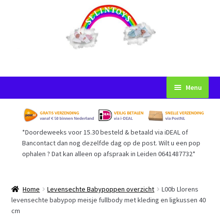
Ga
Ga
Menu
door
naar
naar
de
Startpagina
navigatie
inhoud
*Doordeweeks voor 15.30 besteld & betaald via iDEAL of
Voorwaarden
Bancontact dan nog dezelfde dag op de post. Wilt u een pop
ophalen ? Dat kan alleen op afspraak in Leiden 0641487732*
Mijn Account
Afrekenen
Home
Levensechte Babypoppen overzicht
L00b Llorens
levensechte babypop meisje fullbody met kleding en ligkussen 40
cm
Gastenboek