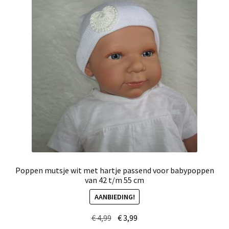
Poppen mutsje wit met hartje passend voor babypoppen
van 42 t/m 55 cm
AANBIEDING!
Oorspronkelijke
Huidige
€
4,99
€
3,99