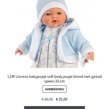
L24f Llorens babypopje soft body popje blond met geluid
speen 33 cm
AANBIEDING!
Oorspronkelijke
Huidige
€
36,95
€
25,00
prijs
prijs