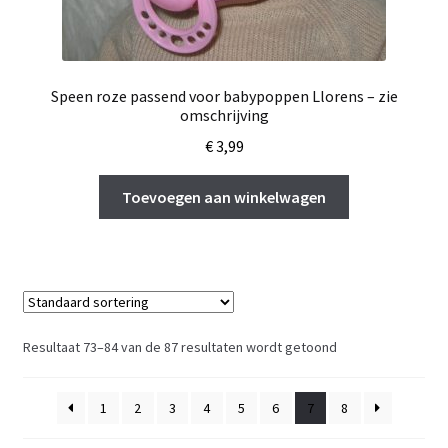
Speen roze passend voor babypoppen Llorens – zie
omschrijving
€
3,99
Toevoegen aan winkelwagen
Resultaat 73–84 van de 87 resultaten wordt getoond
1
2
3
4
5
6
7
8