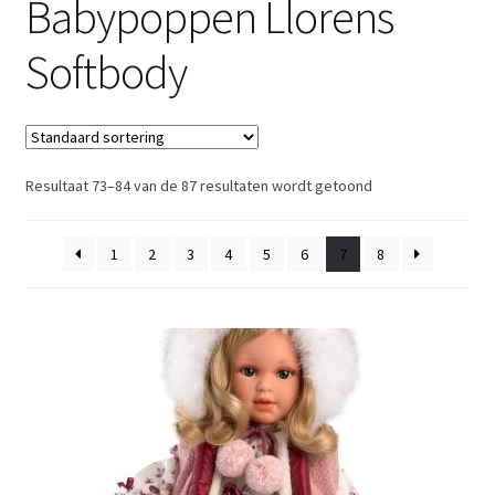
Babypoppen Llorens
Retouren
Softbody
Over ons
Resultaat 73–84 van de 87 resultaten wordt getoond
1
2
3
4
5
6
7
8