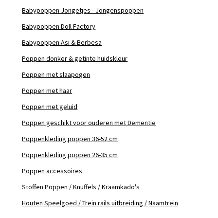
Babypoppen Jongetjes - Jongenspoppen
Babypoppen Doll Factory
Babypoppen Asi & Berbesa
Poppen donker & getinte huidskleur
Poppen met slaapogen
Poppen met haar
Poppen met geluid
Poppen geschikt voor ouderen met Dementie
Poppenkleding poppen 36-52 cm
Poppenkleding poppen 26-35 cm
Poppen accessoires
Stoffen Poppen / Knuffels / Kraamkado's
Houten Speelgoed / Trein rails uitbreiding / Naamtrein