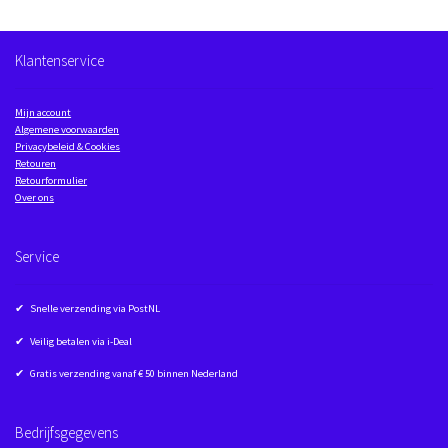
Klantenservice
Mijn account
Algemene voorwaarden
Privacybeleid & Cookies
Retouren
Retourformulier
Over ons
Service
✔ Snelle verzending via PostNL
✔ Veilig betalen via i-Deal
✔ Gratis verzending vanaf € 50 binnen Nederland
Bedrijfsgegevens