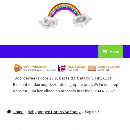
Ga
Ga
Menu
door
naar
naar
de
Startpagina
navigatie
inhoud
*Doordeweeks voor 15.30 besteld & betaald via iDEAL of
Voorwaarden
Bancontact dan nog dezelfde dag op de post. Wilt u een pop
ophalen ? Dat kan alleen op afspraak in Leiden 0641487732*
Mijn Account
Afrekenen
Home
Babypoppen Llorens Softbody
Pagina 7
Gastenboek