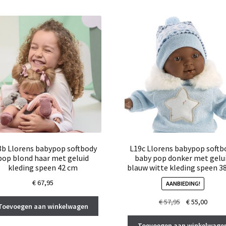
8b Llorens babypop softbody
L19c Llorens babypop softb
pop blond haar met geluid
baby pop donker met gelu
kleding speen 42 cm
blauw witte kleding speen 3
€
67,95
AANBIEDING!
Oorspronkelij
Huidi
€
57,95
€
55,00
Toevoegen aan winkelwagen
prijs
prijs
was:
is:
Toevoegen aan winkelwage