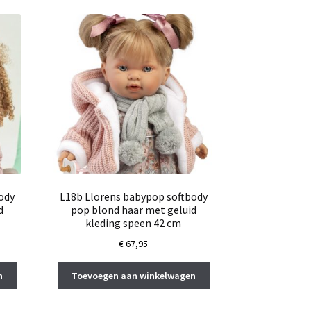
ody
L18b Llorens babypop softbody
d
pop blond haar met geluid
kleding speen 42 cm
€
67,95
n
Toevoegen aan winkelwagen