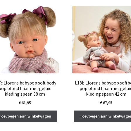
c Llorens babypop soft body
L18b Llorens babypop softb
pop blond haar met geluid
pop blond haar met gelui
kleding speen 38 cm
kleding speen 42 cm
€
61,95
€
67,95
Toevoegen aan winkelwagen
Toevoegen aan winkelwage