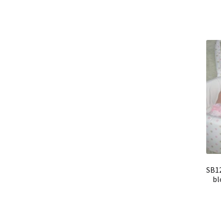
SB12
bl