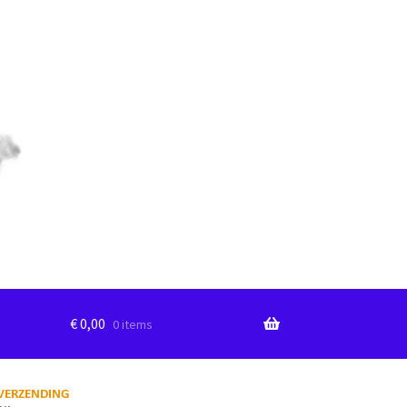
€
0,00
0 items