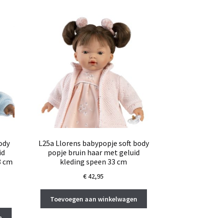
ody
L25a Llorens babypopje soft body
id
popje bruin haar met geluid
8 cm
kleding speen 33 cm
€
42,95
ke
ge
Toevoegen aan winkelwagen
n