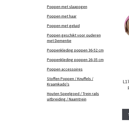
Poppen met slaapogen
Poppen met haar
Poppen met geluid
Poppen geschikt voor ouderen
met Dementie
Poppenkleding poppen 36-52 cm
Poppenkleding poppen 26-35 cm
Poppen accessoires
Stoffen Poppen / Knuffels /
L17
Kraamkado's
Houten Speelgoed / Trein rails
uitbreiding / Naamtrein