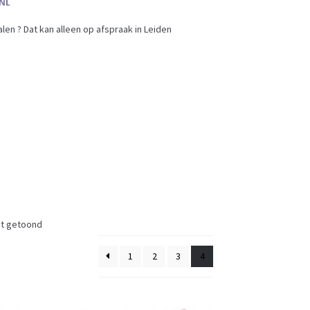
en ? Dat kan alleen op afspraak in Leiden
dt getoond
1
2
3
4