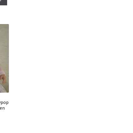
0.
ypop
 en