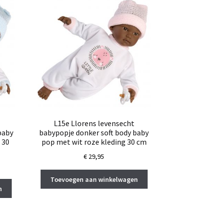
L15e Llorens levensecht
baby
babypopje donker soft body baby
 30
pop met wit roze kleding 30 cm
€
29,95
Toevoegen aan winkelwagen
n