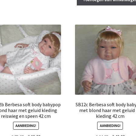
€ 57,95.
€ 55,0
b Berbesa soft body babypop
SB12c Berbesa soft body bab
ond haar met geluid kleding
met blond haar met geluid
reiswieg en speen 42 cm
kleding 42 cm
AANBIEDING!
AANBIEDING!