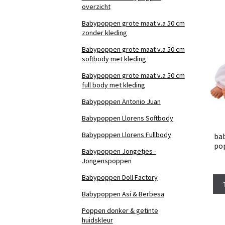
overzicht
Babypoppen grote maat v.a 50 cm
zonder kleding
Babypoppen grote maat v.a 50 cm
softbody met kleding
Babypoppen grote maat v.a 50 cm
full body met kleding
Babypoppen Antonio Juan
Babypoppen Llorens Softbody
Babypoppen Llorens Fullbody
bab
pop
Babypoppen Jongetjes -
Jongenspoppen
Babypoppen Doll Factory
Babypoppen Asi & Berbesa
Poppen donker & getinte
huidskleur