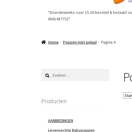
*Doordeweeks voor 15.30 besteld & betaald via 
0641487732*
Home
Poppen met geluid
Pagina 4
P
Zoeken
naar:
Producten
AANBIEDINGEN
Levensechte Babypoppen