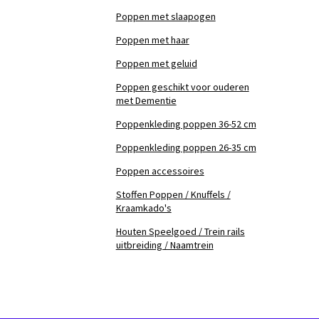
Poppen met slaapogen
Poppen met haar
Poppen met geluid
Poppen geschikt voor ouderen
met Dementie
Poppenkleding poppen 36-52 cm
Poppenkleding poppen 26-35 cm
Poppen accessoires
Stoffen Poppen / Knuffels /
Kraamkado's
Houten Speelgoed / Trein rails
uitbreiding / Naamtrein