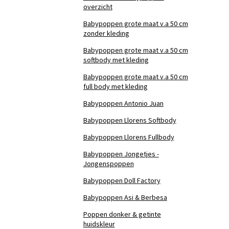
overzicht
Babypoppen grote maat v.a 50 cm
zonder kleding
Babypoppen grote maat v.a 50 cm
softbody met kleding
Babypoppen grote maat v.a 50 cm
full body met kleding
Babypoppen Antonio Juan
Babypoppen Llorens Softbody
Babypoppen Llorens Fullbody
Babypoppen Jongetjes -
Jongenspoppen
Babypoppen Doll Factory
Babypoppen Asi & Berbesa
Poppen donker & getinte
huidskleur