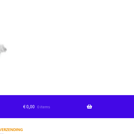
€
0,00
0 items