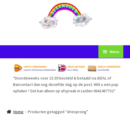
Ga
Ga
Menu
door
naar
naar
de
Startpagina
navigatie
inhoud
*Doordeweeks voor 15.30 besteld & betaald via iDEAL of
Voorwaarden
Bancontact dan nog dezelfde dag op de post. Wilt u een pop
ophalen ? Dat kan alleen op afspraak in Leiden 0641487732*
Mijn Account
Afrekenen
Home
Producten getagged “driesprong”
Gastenboek