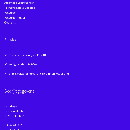
Algemene voorwaarden
Privacybeleid & Cookies
Retouren
Retourformulier
Over ons
Service
✔ Snelle verzending via PostNL
✔ Veilig betalen via i-Deal
✔ Gratis verzending vanaf € 50 binnen Nederland
Bedrijfsgegevens
Selintoys
Bachstraat 532
2324 HC LEIDEN
T: 0641487732