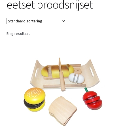
eetset broodsnijset
Retouren
Over ons
Enig resultaat