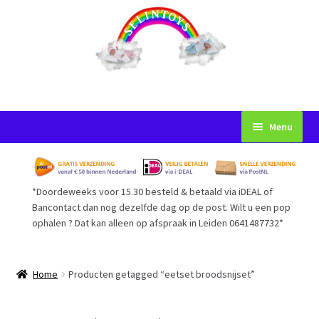
Ga
Ga
Menu
door
naar
naar
de
Startpagina
navigatie
inhoud
*Doordeweeks voor 15.30 besteld & betaald via iDEAL of
Voorwaarden
Bancontact dan nog dezelfde dag op de post. Wilt u een pop
ophalen ? Dat kan alleen op afspraak in Leiden 0641487732*
Mijn Account
Afrekenen
Home
Producten getagged “eetset broodsnijset”
Gastenboek