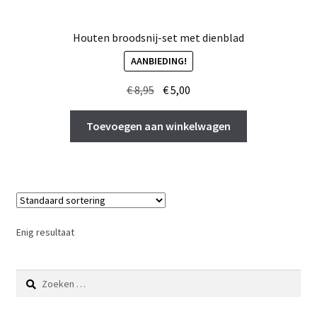
Houten broodsnij-set met dienblad
AANBIEDING!
Oorspronkelijke
Huidige
€
8,95
€
5,00
prijs
prijs
was:
is:
Toevoegen aan winkelwagen
€ 8,95.
€ 5,00.
Enig resultaat
Zoeken
naar: