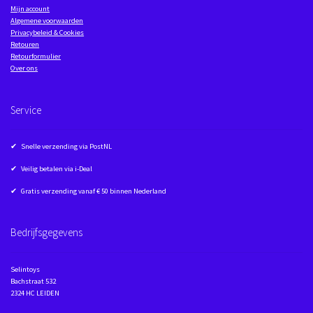
Mijn account
Algemene voorwaarden
Privacybeleid & Cookies
Retouren
Retourformulier
Over ons
Service
✔ Snelle verzending via PostNL
✔ Veilig betalen via i-Deal
✔ Gratis verzending vanaf € 50 binnen Nederland
Bedrijfsgegevens
Selintoys
Bachstraat 532
2324 HC LEIDEN