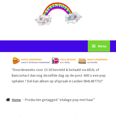
Ga
Ga
Menu
door
naar
naar
de
Startpagina
navigatie
inhoud
*Doordeweeks voor 15.30 besteld & betaald via iDEAL of
Voorwaarden
Bancontact dan nog dezelfde dag op de post. Wilt u een pop
ophalen ? Dat kan alleen op afspraak in Leiden 0641487732*
Mijn Account
Afrekenen
Home
Producten getagged “etalage pop met haar”
Gastenboek