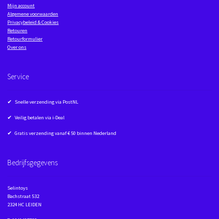
Mijn account
Algemene voorwaarden
Privacybeleid & Cookies
Retouren
Retourformulier
Over ons
Service
✔ Snelle verzending via PostNL
✔ Veilig betalen via i-Deal
✔ Gratis verzending vanaf € 50 binnen Nederland
Bedrijfsgegevens
Selintoys
Bachstraat 532
2324 HC LEIDEN