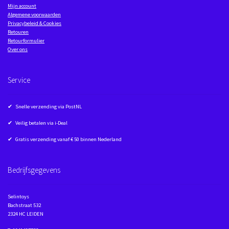
Mijn account
Algemene voorwaarden
Privacybeleid & Cookies
Retouren
Retourformulier
Over ons
Service
✔ Snelle verzending via PostNL
✔ Veilig betalen via i-Deal
✔ Gratis verzending vanaf € 50 binnen Nederland
Bedrijfsgegevens
Selintoys
Bachstraat 532
2324 HC LEIDEN