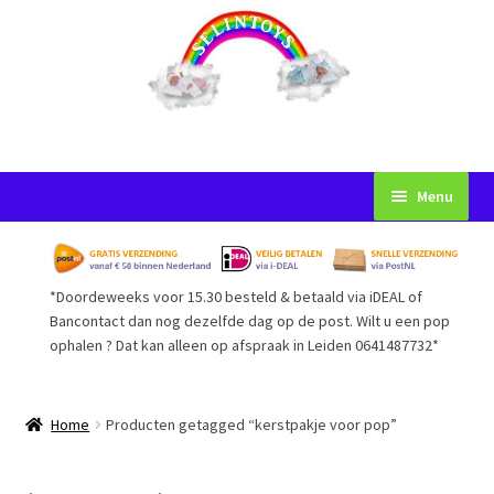
Ga
Ga
Menu
door
naar
naar
de
Startpagina
navigatie
inhoud
*Doordeweeks voor 15.30 besteld & betaald via iDEAL of
Voorwaarden
Bancontact dan nog dezelfde dag op de post. Wilt u een pop
ophalen ? Dat kan alleen op afspraak in Leiden 0641487732*
Mijn Account
Afrekenen
Home
Producten getagged “kerstpakje voor pop”
Gastenboek