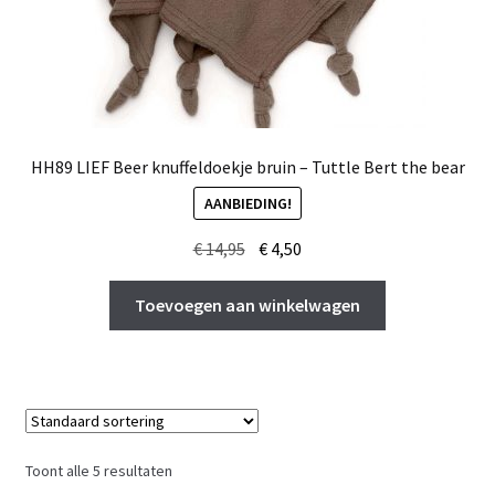
HH89 LIEF Beer knuffeldoekje bruin – Tuttle Bert the bear
AANBIEDING!
Oorspronkelijke
Huidige
€
14,95
€
4,50
prijs
prijs
was:
is:
Toevoegen aan winkelwagen
€ 14,95.
€ 4,50.
Toont alle 5 resultaten