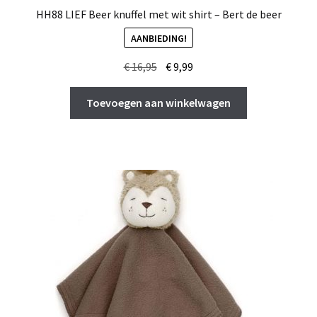
HH88 LIEF Beer knuffel met wit shirt – Bert de beer
AANBIEDING!
Oorspronkelijke
Huidige
€
16,95
€
9,99
prijs
prijs
was:
is:
Toevoegen aan winkelwagen
€ 16,95.
€ 9,99.