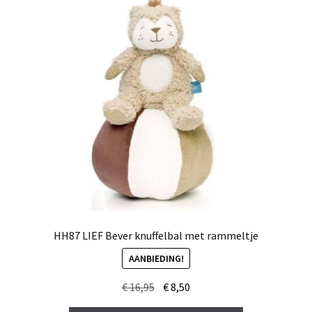
HH87 LIEF Bever knuffelbal met rammeltje
AANBIEDING!
Oorspronkelijke
Huidige
€
16,95
€
8,50
prijs
prijs