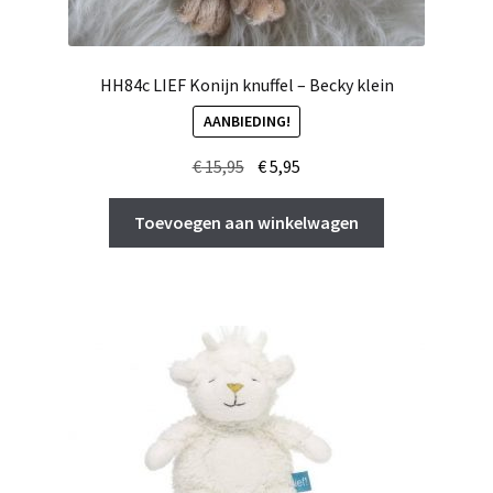
HH84c LIEF Konijn knuffel – Becky klein
AANBIEDING!
Oorspronkelijke
Huidige
€
15,95
€
5,95
prijs
prijs
was:
is:
Toevoegen aan winkelwagen
€ 15,95.
€ 5,95.