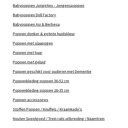
Babypoppen Jongetjes - Jongenspoppen
Babypoppen Doll Factory
Babypoppen Asi & Berbesa
Poppen donker & getinte huidskleur
Poppen met slaapogen
Poppen met haar
Poppen met geluid
Poppen geschikt voor ouderen met Dementie
Poppenkleding poppen 36-52 cm
Poppenkleding poppen 26-35 cm
Poppen accessoires
Stoffen Poppen / Knuffels / Kraamkado's
Houten Speelgoed / Trein rails uitbreiding / Naamtrein