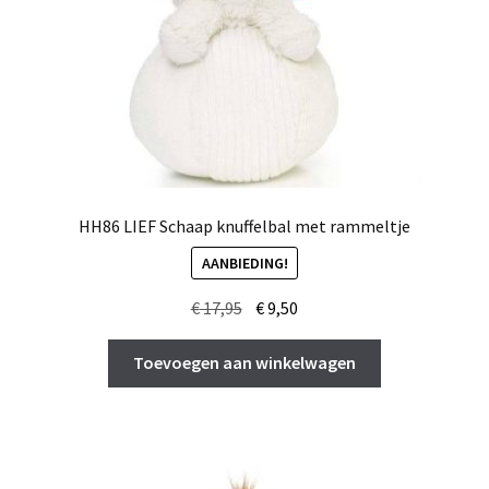
HH86 LIEF Schaap knuffelbal met rammeltje
AANBIEDING!
Oorspronkelijke
Huidige
€
17,95
€
9,50
prijs
prijs
was:
is:
Toevoegen aan winkelwagen
€ 17,95.
€ 9,50.