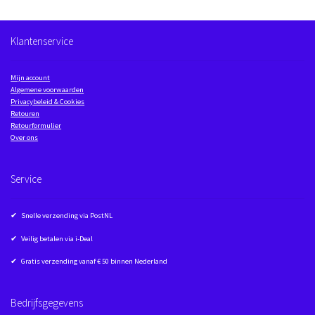
Klantenservice
Mijn account
Algemene voorwaarden
Privacybeleid & Cookies
Retouren
Retourformulier
Over ons
Service
✔ Snelle verzending via PostNL
✔ Veilig betalen via i-Deal
✔ Gratis verzending vanaf € 50 binnen Nederland
Bedrijfsgegevens