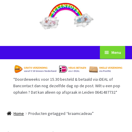
Ga
Ga
Menu
door
naar
naar
de
Startpagina
navigatie
inhoud
*Doordeweeks voor 15.30 besteld & betaald via iDEAL of
Voorwaarden
Bancontact dan nog dezelfde dag op de post. Wilt u een pop
ophalen ? Dat kan alleen op afspraak in Leiden 0641487732*
Mijn Account
Afrekenen
Home
Producten getagged “kraamcadeau”
Gastenboek