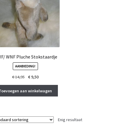
F/ WNF Pluche Stokstaardje
AANBIEDING!
Oorspronkelijke
Huidige
€
14,95
€
9,50
prijs
prijs
was:
is:
Toevoegen aan winkelwagen
€ 14,95.
€ 9,50.
Enig resultaat