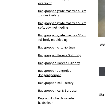
overzicht
Babypoppen grote maat v.a 50 cm
zonder kleding
Babypoppen grote maat v.a 50 cm
softbody met kleding
Babypoppen grote maat v.a 50 cm
full body met kleding
WW
Babypoppen Antonio Juan
Babypoppen Llorens Softbody
Babypoppen Llorens Fullbody
Babypoppen Jongetjes -
Jongenspoppen
Babypoppen Doll Factory
Babypoppen Asi & Berbesa
Poppen donker & getinte
huidskleur