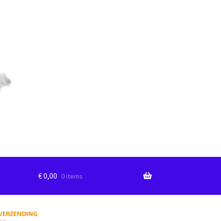
€
0,00
0 items