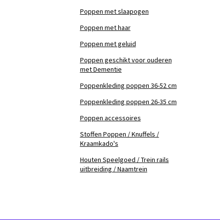
Poppen met slaapogen
Poppen met haar
Poppen met geluid
Poppen geschikt voor ouderen
met Dementie
Poppenkleding poppen 36-52 cm
Poppenkleding poppen 26-35 cm
Poppen accessoires
Stoffen Poppen / Knuffels /
Kraamkado's
Houten Speelgoed / Trein rails
uitbreiding / Naamtrein