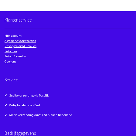
Klantenservice
Mijn account
Algemene voorwaarden
Privacybeleid & Cookies
Retouren
Retourformulier
Over ons
Service
✔ Snelle verzending via PostNL
✔ Veilig betalen via i-Deal
✔ Gratis verzending vanaf € 50 binnen Nederland
Bedrijfsgegevens