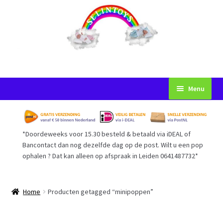
Ga
Ga
Menu
door
naar
naar
de
Startpagina
navigatie
inhoud
*Doordeweeks voor 15.30 besteld & betaald via iDEAL of
Voorwaarden
Bancontact dan nog dezelfde dag op de post. Wilt u een pop
ophalen ? Dat kan alleen op afspraak in Leiden 0641487732*
Mijn Account
Afrekenen
Home
Producten getagged “minipoppen”
Gastenboek