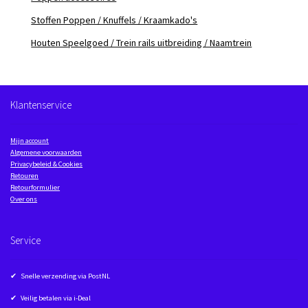
Stoffen Poppen / Knuffels / Kraamkado's
Houten Speelgoed / Trein rails uitbreiding / Naamtrein
Klantenservice
Mijn account
Algemene voorwaarden
Privacybeleid & Cookies
Retouren
Retourformulier
Over ons
Service
✔ Snelle verzending via PostNL
✔ Veilig betalen via i-Deal