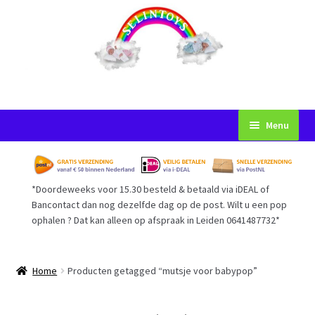
Ga
Ga
Menu
door
naar
naar
de
Startpagina
navigatie
inhoud
*Doordeweeks voor 15.30 besteld & betaald via iDEAL of
Voorwaarden
Bancontact dan nog dezelfde dag op de post. Wilt u een pop
ophalen ? Dat kan alleen op afspraak in Leiden 0641487732*
Mijn Account
Afrekenen
Home
Producten getagged “mutsje voor babypop”
Gastenboek