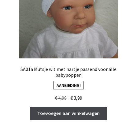
SA01a Mutsje wit met hartje passend voor alle
babypoppen
AANBIEDING!
Oorspronkelijke
Huidige
€
4,99
€
3,99
prijs
prijs
was:
is:
Toevoegen aan winkelwagen
€ 4,99.
€ 3,99.