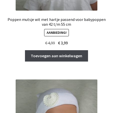
Poppen mutsje wit met hartje passend voor babypoppen
van 42 t/m 55 cm
AANBIEDING!
Oorspronkelijke
Huidige
€
4,99
€
3,99
prijs
prijs
was:
is:
Toevoegen aan winkelwagen
€ 4,99.
€ 3,99.