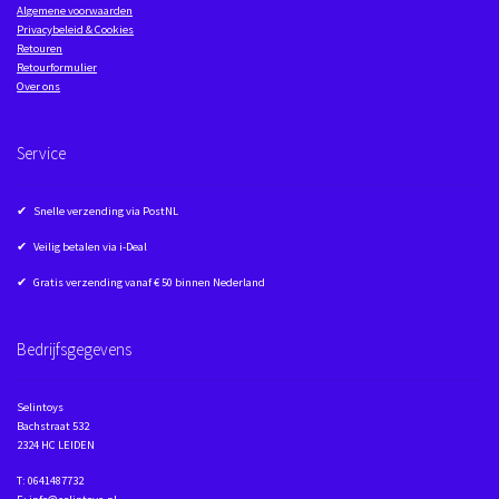
Algemene voorwaarden
Privacybeleid & Cookies
Retouren
Retourformulier
Over ons
Service
✔ Snelle verzending via PostNL
✔ Veilig betalen via i-Deal
✔ Gratis verzending vanaf € 50 binnen Nederland
Bedrijfsgegevens
Selintoys
Bachstraat 532
2324 HC LEIDEN
T: 0641487732