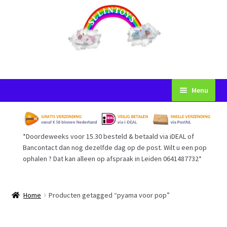
Ga
Ga
Menu
door
naar
naar
de
Startpagina
navigatie
inhoud
*Doordeweeks voor 15.30 besteld & betaald via iDEAL of
Voorwaarden
Bancontact dan nog dezelfde dag op de post. Wilt u een pop
ophalen ? Dat kan alleen op afspraak in Leiden 0641487732*
Mijn Account
Afrekenen
Home
Producten getagged “pyama voor pop”
Gastenboek