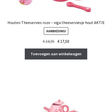
Houten Theeservies roze – viga theeserviesje hout AKTIE
AANBIEDING!
Oorspronkelijke
Huidige
€
24,95
€
17,50
prijs
prijs
was:
is:
Toevoegen aan winkelwagen
€ 24,95.
€ 17,50.