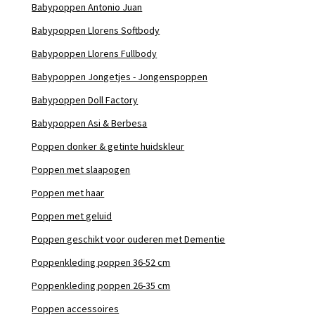
Babypoppen Antonio Juan
Babypoppen Llorens Softbody
Babypoppen Llorens Fullbody
Babypoppen Jongetjes - Jongenspoppen
Babypoppen Doll Factory
Babypoppen Asi & Berbesa
Poppen donker & getinte huidskleur
Poppen met slaapogen
Poppen met haar
Poppen met geluid
Poppen geschikt voor ouderen met Dementie
Poppenkleding poppen 36-52 cm
Poppenkleding poppen 26-35 cm
Poppen accessoires