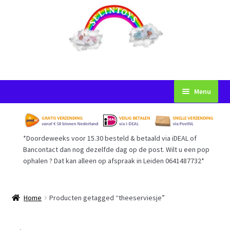
Ga
Ga
Menu
door
naar
naar
de
Startpagina
navigatie
inhoud
*Doordeweeks voor 15.30 besteld & betaald via iDEAL of
Voorwaarden
Bancontact dan nog dezelfde dag op de post. Wilt u een pop
ophalen ? Dat kan alleen op afspraak in Leiden 0641487732*
Mijn Account
Afrekenen
Home
Producten getagged “theeserviesje”
Gastenboek