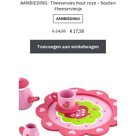
AANBIEDING : Theeservies hout roze – houten
theeserviesje
AANBIEDING!
Oorspronkelijke
Huidige
€
24,95
€
17,50
prijs
prijs
was:
is:
Toevoegen aan winkelwagen
€ 24,95.
€ 17,50.