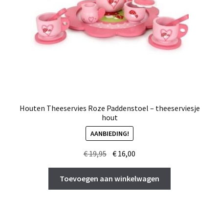
Houten Theeservies Roze Paddenstoel – theeserviesje
hout
AANBIEDING!
Oorspronkelijke
Huidige
€
19,95
€
16,00
prijs
prijs
was:
is:
Toevoegen aan winkelwagen
€ 19,95.
€ 16,00.