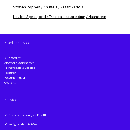
Stoffen Poppen / Knuffels / Kraamkado's
Houten Speelgoed / Trein rails uitbreiding / Naamtrein
Klantenservice
Mijn account
Algemene voorwaarden
Privacybeleid & Cookies
Retouren
Retourformulier
Over ons
Service
✔ Snelle verzending via PostNL
✔ Veilig betalen via i-Deal