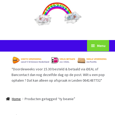
Ga
Ga
Menu
door
naar
naar
de
Startpagina
navigatie
inhoud
*Doordeweeks voor 15.30 besteld & betaald via iDEAL of
Voorwaarden
Bancontact dan nog dezelfde dag op de post. Wilt u een pop
ophalen ? Dat kan alleen op afspraak in Leiden 0641487732*
Mijn Account
Afrekenen
Home
Producten getagged “ty beanie”
Gastenboek