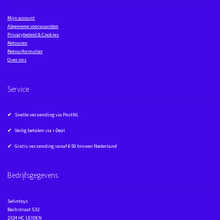
Mijn account
Algemene voorwaarden
Privacybeleid & Cookies
Retouren
Retourformulier
Over ons
Service
✔ Snelle verzending via PostNL
✔ Veilig betalen via i-Deal
✔ Gratis verzending vanaf € 50 binnen Nederland
Bedrijfsgegevens
Selintoys
Bachstraat 532
2324 HC LEIDEN