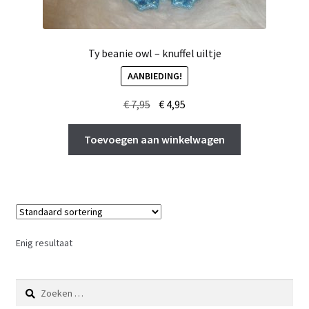
Ty beanie owl – knuffel uiltje
AANBIEDING!
Oorspronkelijke
Huidige
€
7,95
€
4,95
prijs
prijs
was:
is:
Toevoegen aan winkelwagen
€ 7,95.
€ 4,95.
Enig resultaat
Zoeken
naar: