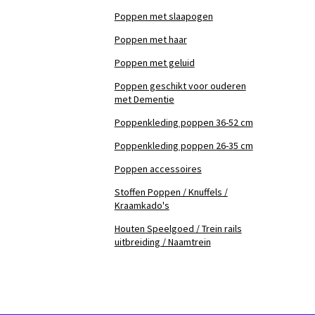
Poppen met slaapogen
Poppen met haar
Poppen met geluid
Poppen geschikt voor ouderen
met Dementie
Poppenkleding poppen 36-52 cm
Poppenkleding poppen 26-35 cm
Poppen accessoires
Stoffen Poppen / Knuffels /
Kraamkado's
Houten Speelgoed / Trein rails
uitbreiding / Naamtrein