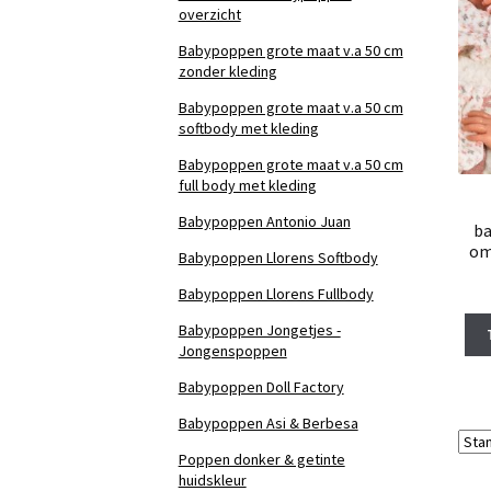
overzicht
Babypoppen grote maat v.a 50 cm
zonder kleding
Babypoppen grote maat v.a 50 cm
softbody met kleding
Babypoppen grote maat v.a 50 cm
full body met kleding
Babypoppen Antonio Juan
ba
om
Babypoppen Llorens Softbody
Babypoppen Llorens Fullbody
Babypoppen Jongetjes -
Jongenspoppen
Babypoppen Doll Factory
Babypoppen Asi & Berbesa
Poppen donker & getinte
huidskleur