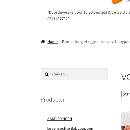
*Doordeweeks voor 15.30 besteld & betaald via 
0641487732*
Home
Producten getagged “volvinyl babypo
v
Zoeken
naar:
Producten
AANBIEDINGEN
Levensechte Babypoppen