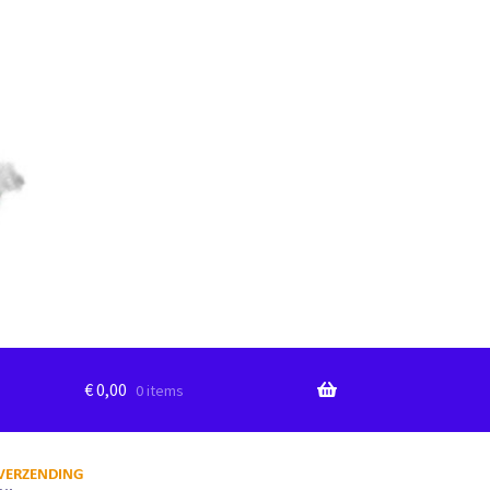
€
0,00
0 items