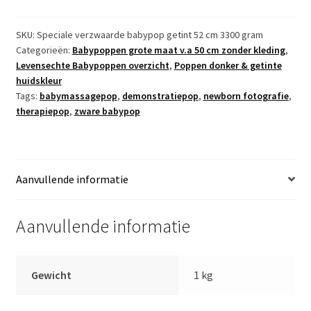
voor
new
SKU:
Speciale verzwaarde babypop getint 52 cm 3300 gram
Categorieën:
Babypoppen grote maat v.a 50 cm zonder kleding
,
born
Levensechte Babypoppen overzicht
,
Poppen donker & getinte
babyfotografie
huidskleur
-
Tags:
babymassagepop
,
demonstratiepop
,
newborn fotografie
,
therapie
therapiepop
,
zware babypop
-
babymassage
52
cm
Aanvullende informatie
gewicht
3300
Aanvullende informatie
gram
aantal
Gewicht
1 kg