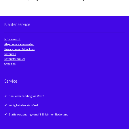
Klantenservice
Mijn account
Algemene voorwaarden
Privacybeleid & Cookies
Retouren
Retourformulier
Over ons
Service
✔ Snelle verzending via PostNL
✔ Veilig betalen via i-Deal
✔ Gratis verzending vanaf € 50 binnen Nederland