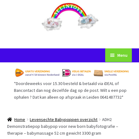
Ga
Ga
Menu
door
naar
naar
de
Startpagina
navigatie
inhoud
*Doordeweeks voor 15.30 besteld & betaald via iDEAL of
Voorwaarden
Bancontact dan nog dezelfde dag op de post. Wilt u een pop
ophalen ? Dat kan alleen op afspraak in Leiden 0641487732*
Mijn Account
Afrekenen
Home
Levensechte Babypoppen overzicht
ADH2
Demonstratiepop babypop voor new born babyfotografie –
therapie – babymassage 52 cm gewicht 3300 gram
Gastenboek