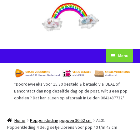
Ga
Ga
Menu
door
naar
naar
de
Startpagina
navigatie
inhoud
*Doordeweeks voor 15.30 besteld & betaald via iDEAL of
Voorwaarden
Bancontact dan nog dezelfde dag op de post. Wilt u een pop
ophalen ? Dat kan alleen op afspraak in Leiden 0641487732*
Mijn Account
Afrekenen
Home
Poppenkleding poppen 36-52 cm
AL01
Poppenkleding 4 delig setje Llorens voor pop 40 t/m 43 cm
Gastenboek