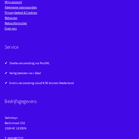
Mijn account
Algemene voorwaarden
Privacybeleid & Cookies
Retouren
Retourformulier
Over ons
Service
✔ Snelle verzending via PostNL
✔ Veilig betalen via i-Deal
✔ Gratis verzending vanaf € 50 binnen Nederland
Bedrijfsgegevens
Selintoys
Bachstraat 532
2324 HC LEIDEN
T: 0641487732