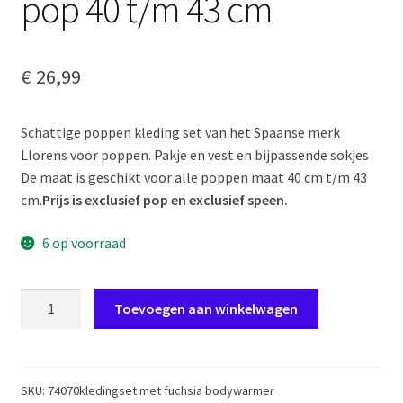
pop 40 t/m 43 cm
€
26,99
Schattige poppen kleding set van het Spaanse merk
Llorens voor poppen. Pakje en vest en bijpassende sokjes
De maat is geschikt voor alle poppen maat 40 cm t/m 43
cm.
Prijs is exclusief pop en exclusief speen.
6 op voorraad
AL01
Toevoegen aan winkelwagen
Poppenkleding
4
delig
setje
SKU:
74070kledingset met fuchsia bodywarmer