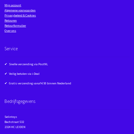
Mijn account
Algemene voorwaarden
Privacybeleid & Cookies
Retouren
Retourformulier
Over ons
Service
✔ Snelle verzending via PostNL
✔ Veilig betalen via i-Deal
✔ Gratis verzending vanaf € 50 binnen Nederland
Bedrijfsgegevens
Selintoys
Bachstraat 532
2324 HC LEIDEN