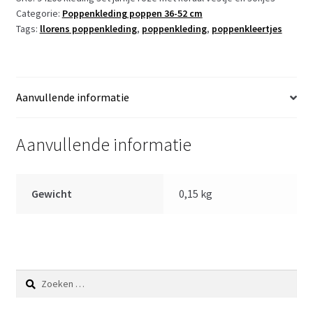
Categorie:
Poppenkleding poppen 36-52 cm
Llorens
Tags:
llorens poppenkleding
,
poppenkleding
,
poppenkleertjes
voor
pop
38
t/m
Aanvullende informatie
42
cm
aantal
Aanvullende informatie
Gewicht
0,15 kg
Zoeken
naar: