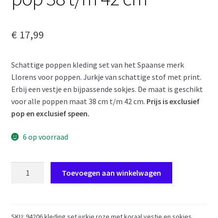
€
17,99
Schattige poppen kleding set van het Spaanse merk
Llorens voor poppen. Jurkje van schattige stof met print.
Erbij een vestje en bijpassende sokjes. De maat is geschikt
voor alle poppen maat 38 cm t/m 42 cm.
Prijs is exclusief
pop en exclusief speen.
6 op voorraad
AL09j
Toevoegen aan winkelwagen
Poppenkleding
3
delig
setje
SKU:
94206 kleding set jurkje roze met koraal vestje en sokjes