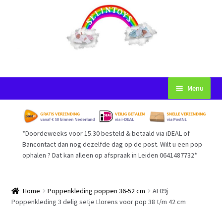
Ga
Ga
Menu
door
naar
naar
de
Startpagina
navigatie
inhoud
*Doordeweeks voor 15.30 besteld & betaald via iDEAL of
Voorwaarden
Bancontact dan nog dezelfde dag op de post. Wilt u een pop
ophalen ? Dat kan alleen op afspraak in Leiden 0641487732*
Mijn Account
Afrekenen
Home
Poppenkleding poppen 36-52 cm
AL09j
Poppenkleding 3 delig setje Llorens voor pop 38 t/m 42 cm
Gastenboek