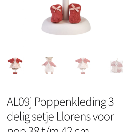
AL09j Poppenkleding 3
delig setje Llorens voor
pop 38 t/m 42 cm