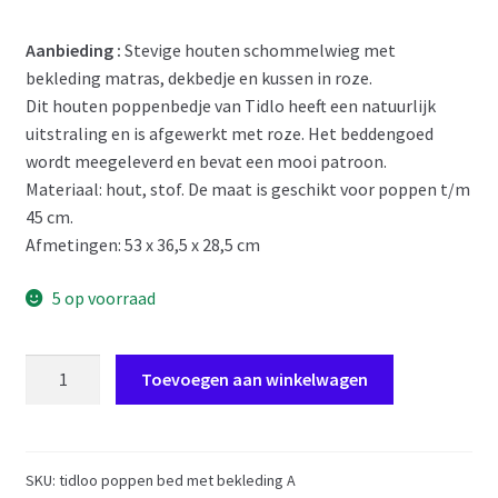
prijs
prijs
Aanbieding :
Stevige houten schommelwieg met
was:
is:
bekleding matras, dekbedje en kussen in roze.
€ 72,95.
€ 59,95.
Dit houten poppenbedje van Tidlo heeft een natuurlijk
uitstraling en is afgewerkt met roze. Het beddengoed
wordt meegeleverd en bevat een mooi patroon.
Materiaal: hout, stof. De maat is geschikt voor poppen t/m
45 cm.
Afmetingen: 53 x 36,5 x 28,5 cm
5 op voorraad
HU37
Toevoegen aan winkelwagen
Tidlo
houten
poppenbed
-
SKU:
tidloo poppen bed met bekleding A