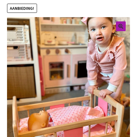
AANBIEDING!
Retouren
Over ons