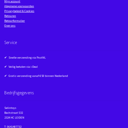
Mijn account
Algemene voorwaarden
Privacybeleid & Cookies
Retouren
Retourformulier
Over ons
Service
✔ Snelle verzending via PostNL
✔ Veilig betalen via i-Deal
✔ Gratis verzending vanaf € 50 binnen Nederland
Bedrijfsgegevens
Selintoys
Bachstraat 532
2324 HC LEIDEN
T: 0641487732