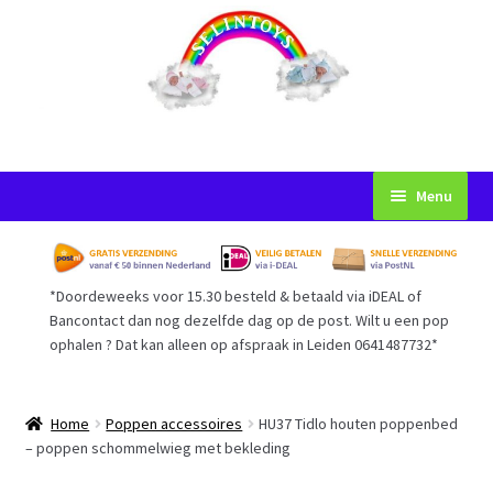
Ga
Ga
Menu
door
naar
naar
de
Startpagina
navigatie
inhoud
*Doordeweeks voor 15.30 besteld & betaald via iDEAL of
Voorwaarden
Bancontact dan nog dezelfde dag op de post. Wilt u een pop
ophalen ? Dat kan alleen op afspraak in Leiden 0641487732*
Mijn Account
Afrekenen
Home
Poppen accessoires
HU37 Tidlo houten poppenbed
– poppen schommelwieg met bekleding
Gastenboek