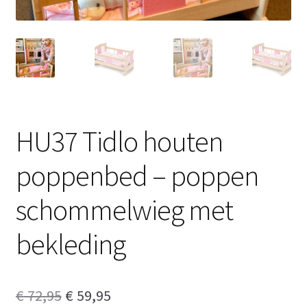
HU37 Tidlo houten
poppenbed – poppen
schommelwieg met
bekleding
Oorspronkelijke
Huidige
€
72,95
€
59,95