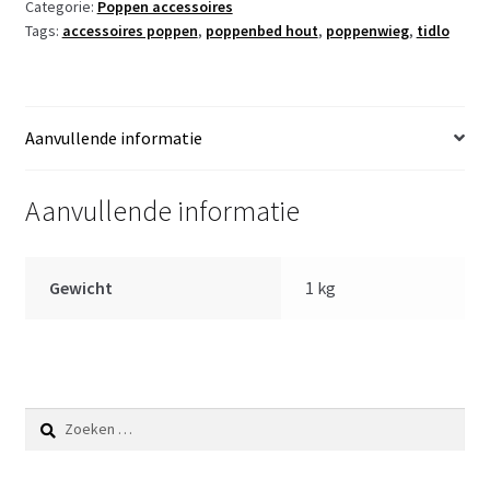
Categorie:
Poppen accessoires
poppen
Tags:
accessoires poppen
,
poppenbed hout
,
poppenwieg
,
tidlo
schommelwieg
met
bekleding
aantal
Aanvullende informatie
Aanvullende informatie
Gewicht
1 kg
Zoeken
naar: