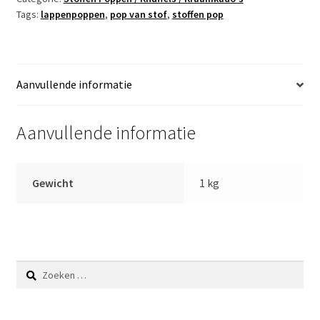
Tags:
lappenpoppen
,
pop van stof
,
stoffen pop
32
cm
aantal
Aanvullende informatie
Aanvullende informatie
Gewicht
1 kg
Zoeken
naar: