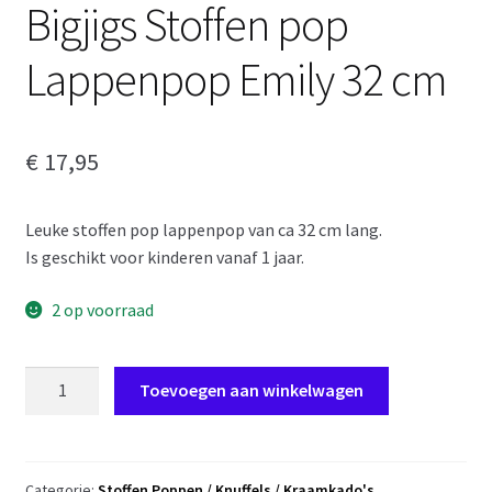
Bigjigs Stoffen pop
Lappenpop Emily 32 cm
€
17,95
Leuke stoffen pop lappenpop van ca 32 cm lang.
Is geschikt voor kinderen vanaf 1 jaar.
2 op voorraad
Bigjigs
Toevoegen aan winkelwagen
Stoffen
pop
Lappenpop
Emily
Categorie:
Stoffen Poppen / Knuffels / Kraamkado's