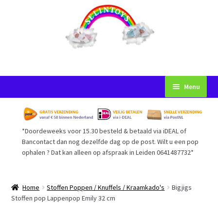
Ga
Ga
Menu
door
naar
naar
de
Startpagina
navigatie
inhoud
*Doordeweeks voor 15.30 besteld & betaald via iDEAL of
Voorwaarden
Bancontact dan nog dezelfde dag op de post. Wilt u een pop
ophalen ? Dat kan alleen op afspraak in Leiden 0641487732*
Mijn Account
Afrekenen
Home
Stoffen Poppen / Knuffels / Kraamkado's
Bigjigs
Stoffen pop Lappenpop Emily 32 cm
Gastenboek