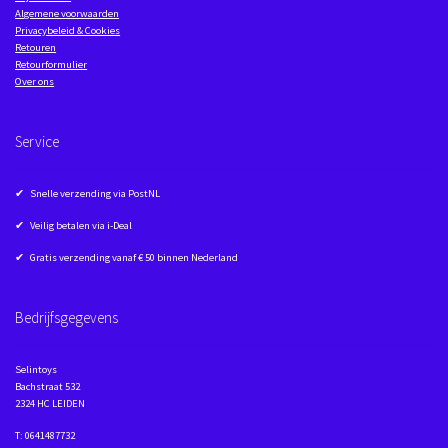
Algemene voorwaarden
Privacybeleid & Cookies
Retouren
Retourformulier
Over ons
Service
✔ Snelle verzending via PostNL
✔ Veilig betalen via i-Deal
✔ Gratis verzending vanaf € 50 binnen Nederland
Bedrijfsgegevens
Selintoys
Bachstraat 532
2324 HC LEIDEN
T: 0641487732