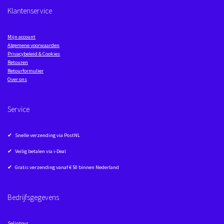
Klantenservice
Mijn account
Algemene voorwaarden
Privacybeleid & Cookies
Retouren
Retourformulier
Over ons
Service
✔ Snelle verzending via PostNL
✔ Veilig betalen via i-Deal
✔ Gratis verzending vanaf € 50 binnen Nederland
Bedrijfsgegevens
Selintoys