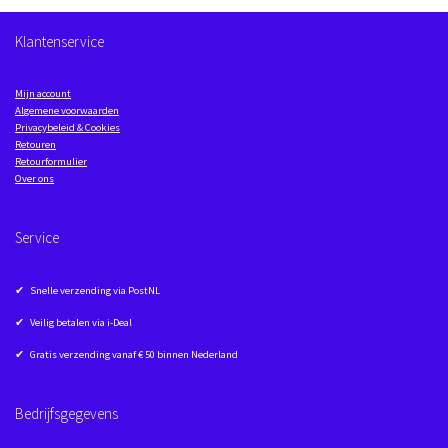
Klantenservice
Mijn account
Algemene voorwaarden
Privacybeleid & Cookies
Retouren
Retourformulier
Over ons
Service
✔ Snelle verzending via PostNL
✔ Veilig betalen via i-Deal
✔ Gratis verzending vanaf € 50 binnen Nederland
Bedrijfsgegevens