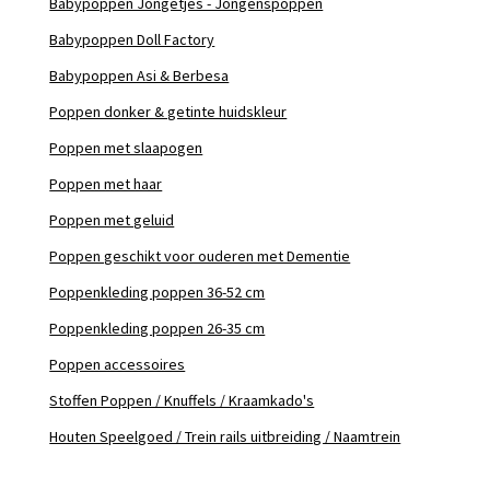
Babypoppen Jongetjes - Jongenspoppen
Babypoppen Doll Factory
Babypoppen Asi & Berbesa
Poppen donker & getinte huidskleur
Poppen met slaapogen
Poppen met haar
Poppen met geluid
Poppen geschikt voor ouderen met Dementie
Poppenkleding poppen 36-52 cm
Poppenkleding poppen 26-35 cm
Poppen accessoires
Stoffen Poppen / Knuffels / Kraamkado's
Houten Speelgoed / Trein rails uitbreiding / Naamtrein