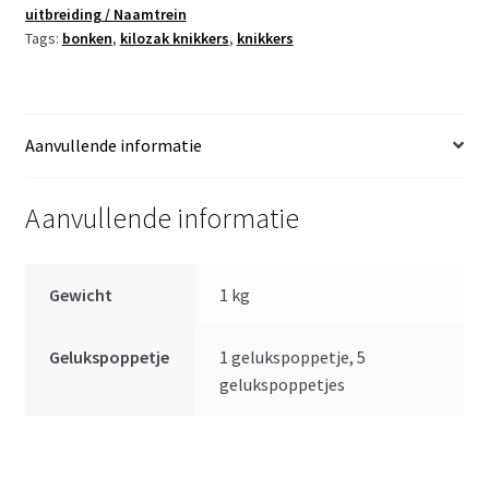
uitbreiding / Naamtrein
500
Tags:
bonken
,
kilozak knikkers
,
knikkers
gram
-
pondje
knikkers
Aanvullende informatie
aantal
Aanvullende informatie
Gewicht
1 kg
Gelukspoppetje
1 gelukspoppetje, 5
gelukspoppetjes