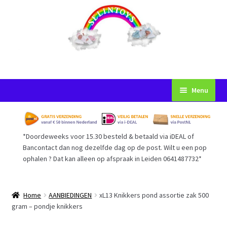
Ga
Ga
Menu
door
naar
naar
de
Startpagina
navigatie
inhoud
*Doordeweeks voor 15.30 besteld & betaald via iDEAL of
Voorwaarden
Bancontact dan nog dezelfde dag op de post. Wilt u een pop
ophalen ? Dat kan alleen op afspraak in Leiden 0641487732*
Mijn Account
Afrekenen
Home
AANBIEDINGEN
xL13 Knikkers pond assortie zak 500
gram – pondje knikkers
Gastenboek