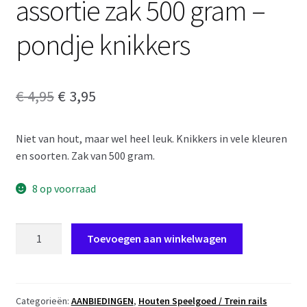
assortie zak 500 gram –
pondje knikkers
Oorspronkelijke
Huidige
€
4,95
€
3,95
prijs
prijs
Niet van hout, maar wel heel leuk. Knikkers in vele kleuren
was:
is:
en soorten. Zak van 500 gram.
€ 4,95.
€ 3,95.
8 op voorraad
xL13
Toevoegen aan winkelwagen
Knikkers
pond
assortie
zak
Categorieën:
AANBIEDINGEN
,
Houten Speelgoed / Trein rails