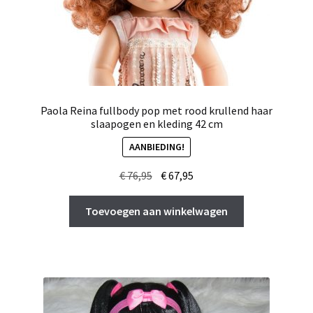
Paola Reina fullbody pop met rood krullend haar
slaapogen en kleding 42 cm
AANBIEDING!
Oorspronkelijke
Huidige
€
76,95
€
67,95
prijs
prijs
was:
is:
Toevoegen aan winkelwagen
€ 76,95.
€ 67,95.