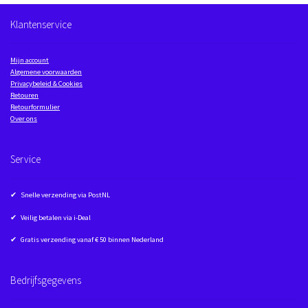
Klantenservice
Mijn account
Algemene voorwaarden
Privacybeleid & Cookies
Retouren
Retourformulier
Over ons
Service
✔ Snelle verzending via PostNL
✔ Veilig betalen via i-Deal
✔ Gratis verzending vanaf € 50 binnen Nederland
Bedrijfsgegevens