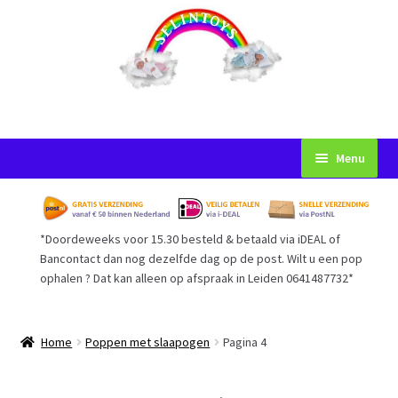
Ga
Ga
Menu
door
naar
naar
de
Startpagina
navigatie
inhoud
*Doordeweeks voor 15.30 besteld & betaald via iDEAL of
Voorwaarden
Bancontact dan nog dezelfde dag op de post. Wilt u een pop
ophalen ? Dat kan alleen op afspraak in Leiden 0641487732*
Mijn Account
Afrekenen
Home
Poppen met slaapogen
Pagina 4
Gastenboek